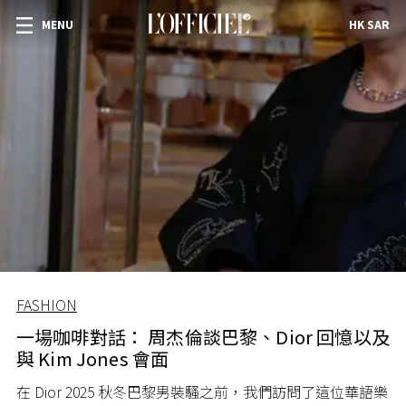
MENU
HK SAR
FASHION
一場咖啡對話： 周杰倫談巴黎、Dior 回憶以及
與 Kim Jones 會面
在 Dior 2025 秋冬巴黎男裝騷之前，我們訪問了這位華語樂