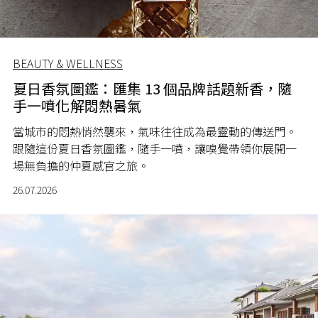
BEAUTY & WELLNESS
夏日香氛圖鑑：匯集 13 個品牌話題新香，隨
手一噴化解悶熱暑氣
當城市的悶熱悄然襲來，氣味往往成為最靈動的傳送門。
跟隨這份夏日香氛圖鑑，隨手一噴，讓嗅覺帶領你展開一
場無負擔的仲夏感官之旅。
26.07.2026