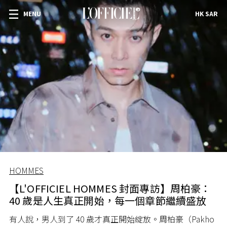
MENU
HK SAR
HOMMES
【L'OFFICIEL HOMMES 封面專訪】周柏豪：
40 歲是人生真正開始，每一個章節繼續盛放
有人說，男人到了 40 歲才真正開始綻放。周柏豪（Pakho