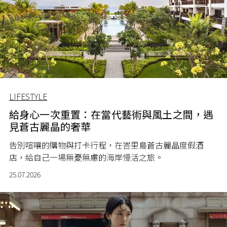
LIFESTYLE
給身心一次重置：在當代藝術與風土之間，遇
見蒼古麗晶的奢華
告別喧嚷的購物與打卡行程，在峇里島蒼古麗晶度假酒
店，給自己一場無憂無慮的海岸慢活之旅。
25.07.2026