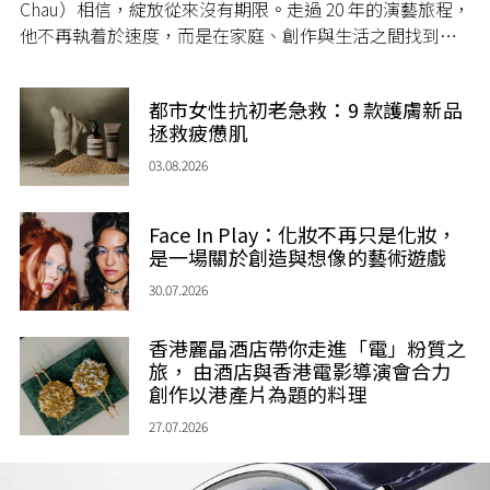
Chau）相信，綻放從來沒有期限。走過 20 年的演藝旅程，
他不再執着於速度，而是在家庭、創作與生活之間找到屬
於自己的節奏，讓人生每一個章節，都繼續盛放。
都市女性抗初老急救：9 款護膚新品
拯救疲憊肌
03.08.2026
Face In Play：化妝不再只是化妝，
是一場關於創造與想像的藝術遊戲
30.07.2026
香港麗晶酒店帶你走進「電」粉質之
旅， 由酒店與香港電影導演會合力
創作以港產片為題的料理
27.07.2026