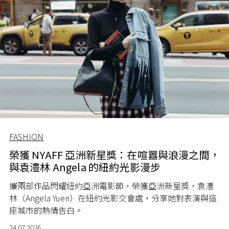
FASHION
榮獲 NYAFF 亞洲新星獎：在喧囂與浪漫之間，
與袁澧林 Angela 的紐約光影漫步
攜兩部作品閃耀紐約亞洲電影節，榮獲亞洲新星獎，袁澧
林（Angela Yuen）在紐約光影交會處，分享她對表演與這
座城市的熱情告白。
24.07.2026