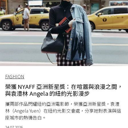
FASHION
榮獲 NYAFF 亞洲新星獎：在喧囂與浪漫之間，
與袁澧林 Angela 的紐約光影漫步
攜兩部作品閃耀紐約亞洲電影節，榮獲亞洲新星獎，袁澧
林（Angela Yuen）在紐約光影交會處，分享她對表演與這
座城市的熱情告白。
24.07.2026