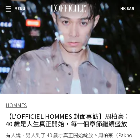
MENU
HK SAR
HOMMES
【L'OFFICIEL HOMMES 封面專訪】周柏豪：
40 歲是人生真正開始，每一個章節繼續盛放
有人說，男人到了 40 歲才真正開始綻放。周柏豪（Pakho