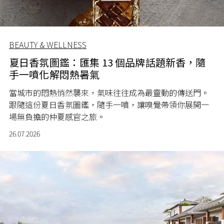
BEAUTY & WELLNESS
夏日香氛圖鑑：匯集 13 個品牌話題新香，隨
手一噴化解悶熱暑氣
當城市的悶熱悄然襲來，氣味往往成為最靈動的傳送門。
跟隨這份夏日香氛圖鑑，隨手一噴，讓嗅覺帶領你展開一
場無負擔的仲夏感官之旅。
26.07.2026