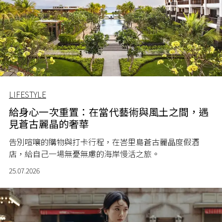
LIFESTYLE
給身心一次重置：在當代藝術與風土之間，遇
見蒼古麗晶的奢華
告別喧嚷的購物與打卡行程，在峇里島蒼古麗晶度假酒
店，給自己一場無憂無慮的海岸慢活之旅。
25.07.2026