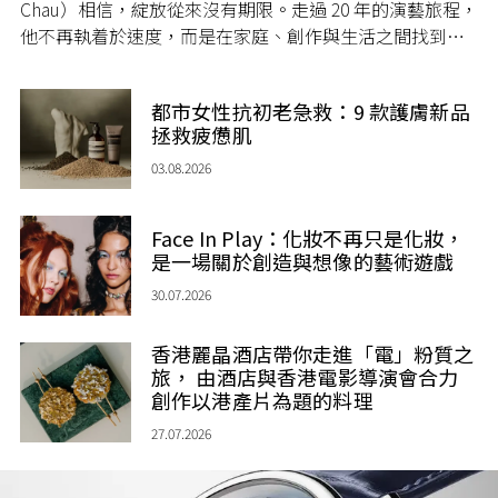
Chau）相信，綻放從來沒有期限。走過 20 年的演藝旅程，
他不再執着於速度，而是在家庭、創作與生活之間找到屬
於自己的節奏，讓人生每一個章節，都繼續盛放。
都市女性抗初老急救：9 款護膚新品
拯救疲憊肌
03.08.2026
Face In Play：化妝不再只是化妝，
是一場關於創造與想像的藝術遊戲
30.07.2026
香港麗晶酒店帶你走進「電」粉質之
旅， 由酒店與香港電影導演會合力
創作以港產片為題的料理
27.07.2026