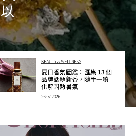
作以
BEAUTY & WELLNESS
夏日香氛圖鑑：匯集 13 個
品牌話題新香，隨手一噴
化解悶熱暑氣
26.07.2026