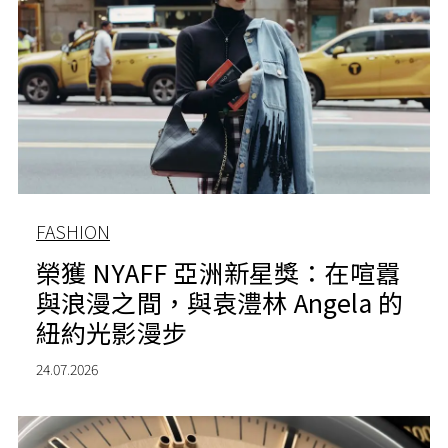
FASHION
榮獲 NYAFF 亞洲新星獎：在喧囂
與浪漫之間，與袁澧林 Angela 的
紐約光影漫步
24.07.2026