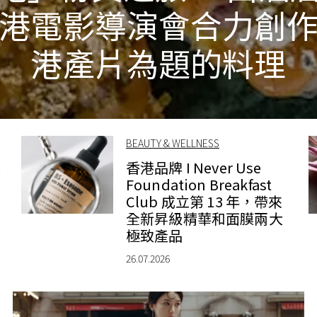
港電影導演會合力創
港產片為題的料理
BEAUTY & WELLNESS
錶
香港品牌 I Never Use
Foundation Breakfast
Club 成立第 13 年，帶來
全新昇級精華和面膜兩大
極致產品
26.07.2026