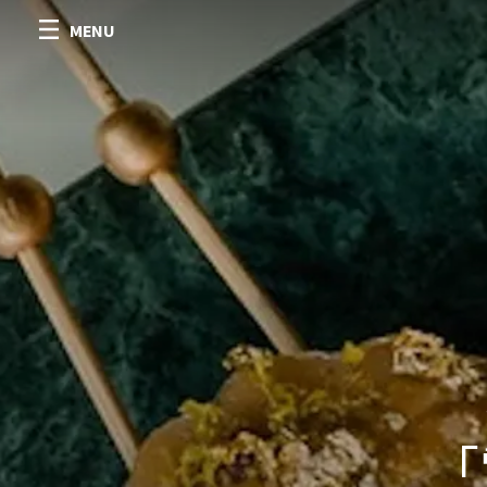
MENU
「