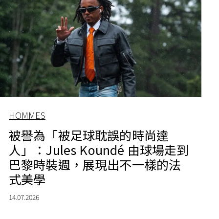
HOMMES
被譽為「被足球耽誤的時尚達
人」：Jules Koundé 由球場走到
巴黎時裝週，展現出不一樣的法
式美學
14.07.2026