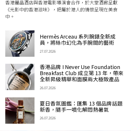
香港麗晶酒店與香港電影導演會合作，於大堂酒廊呈獻
《光影中的香港滋味》，把屬於港人的情懷呈現在美食
中。
Hermès Arceau 系列腕錶全新成
員，將絲巾幻化為手腕間的藝術
27.07.2026
香港品牌 I Never Use Foundation
Breakfast Club 成立第 13 年，帶來
全新昇級精華和面膜兩大極致產品
26.07.2026
夏日香氛圖鑑：匯集 13 個品牌話題
新香，隨手一噴化解悶熱暑氣
26.07.2026