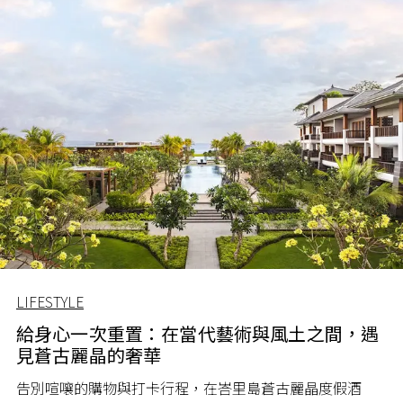
LIFESTYLE
給身心一次重置：在當代藝術與風土之間，遇
見蒼古麗晶的奢華
告別喧嚷的購物與打卡行程，在峇里島蒼古麗晶度假酒