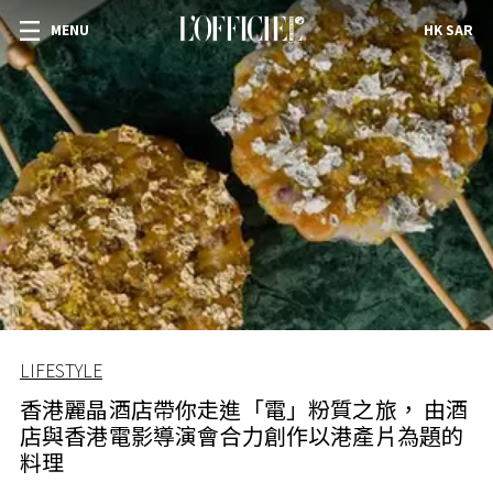
MENU
HK SAR
LIFESTYLE
香港麗晶酒店帶你走進「電」粉質之旅， 由酒
店與香港電影導演會合力創作以港產片為題的
料理