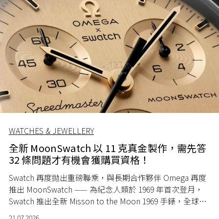
WATCHES & JEWELLERY
全新 MoonSwatch 以 11 克真金製作，需先答
32 條問題才有機會獲購買資格！
Swatch 再度拋出重磅聯乘，與長期合作夥伴 Omega 再度
推出 MoonSwatch —— 為紀念人類於 1969 年首次登月，
Swatch 推出全新 Misson to the Moon 1969 手錶，全球限
量 1969 隻。
21.07.2026