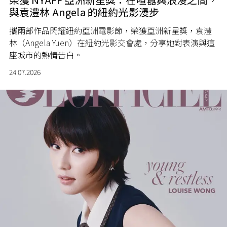
與袁澧林 Angela 的紐約光影漫步
攜兩部作品閃耀紐約亞洲電影節，榮獲亞洲新星獎，袁澧
林（Angela Yuen）在紐約光影交會處，分享她對表演與這
座城市的熱情告白。
24.07.2026