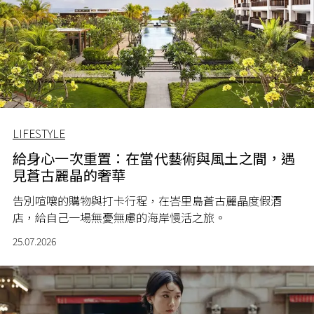
LIFESTYLE
給身心一次重置：在當代藝術與風土之間，遇
見蒼古麗晶的奢華
告別喧嚷的購物與打卡行程，在峇里島蒼古麗晶度假酒
店，給自己一場無憂無慮的海岸慢活之旅。
25.07.2026