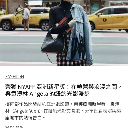
FASHION
榮獲 NYAFF 亞洲新星獎：在喧囂與浪漫之間，
與袁澧林 Angela 的紐約光影漫步
攜兩部作品閃耀紐約亞洲電影節，榮獲亞洲新星獎，袁澧
林（Angela Yuen）在紐約光影交會處，分享她對表演與這
座城市的熱情告白。
24.07.2026