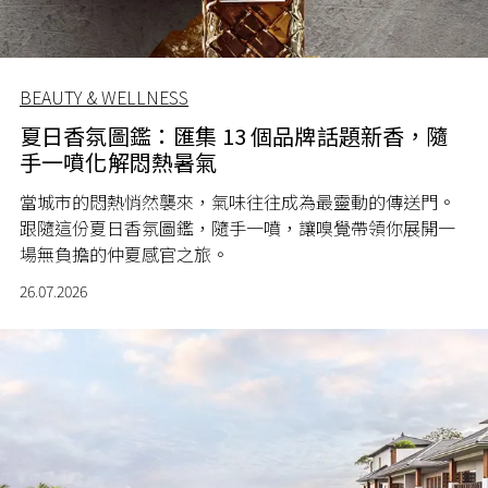
BEAUTY & WELLNESS
夏日香氛圖鑑：匯集 13 個品牌話題新香，隨
手一噴化解悶熱暑氣
當城市的悶熱悄然襲來，氣味往往成為最靈動的傳送門。
跟隨這份夏日香氛圖鑑，隨手一噴，讓嗅覺帶領你展開一
場無負擔的仲夏感官之旅。
26.07.2026