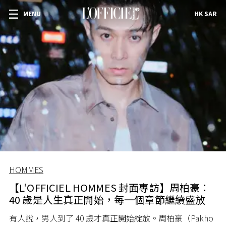
MENU
HK SAR
HOMMES
【L'OFFICIEL HOMMES 封面專訪】周柏豪：
40 歲是人生真正開始，每一個章節繼續盛放
有人說，男人到了 40 歲才真正開始綻放。周柏豪（Pakho