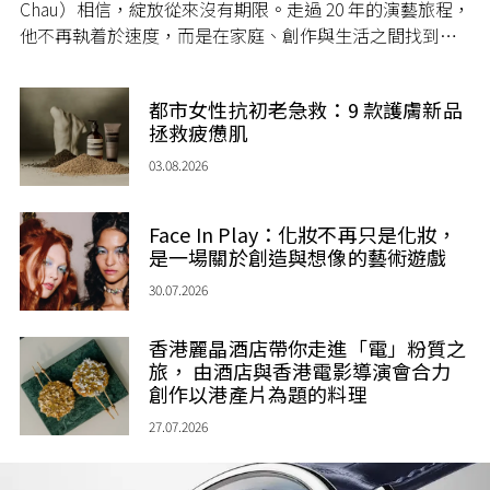
Chau）相信，綻放從來沒有期限。走過 20 年的演藝旅程，
他不再執着於速度，而是在家庭、創作與生活之間找到屬
於自己的節奏，讓人生每一個章節，都繼續盛放。
都市女性抗初老急救：9 款護膚新品
拯救疲憊肌
03.08.2026
Face In Play：化妝不再只是化妝，
是一場關於創造與想像的藝術遊戲
30.07.2026
香港麗晶酒店帶你走進「電」粉質之
旅， 由酒店與香港電影導演會合力
創作以港產片為題的料理
27.07.2026