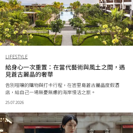
LIFESTYLE
給身心一次重置：在當代藝術與風土之間，遇
見蒼古麗晶的奢華
告別喧嚷的購物與打卡行程，在峇里島蒼古麗晶度假酒
店，給自己一場無憂無慮的海岸慢活之旅。
25.07.2026