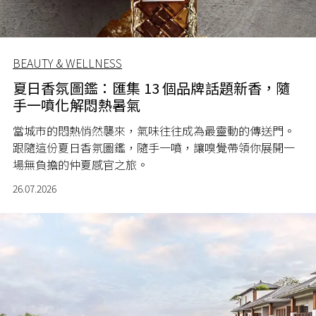
BEAUTY & WELLNESS
夏日香氛圖鑑：匯集 13 個品牌話題新香，隨
手一噴化解悶熱暑氣
當城市的悶熱悄然襲來，氣味往往成為最靈動的傳送門。
跟隨這份夏日香氛圖鑑，隨手一噴，讓嗅覺帶領你展開一
場無負擔的仲夏感官之旅。
26.07.2026