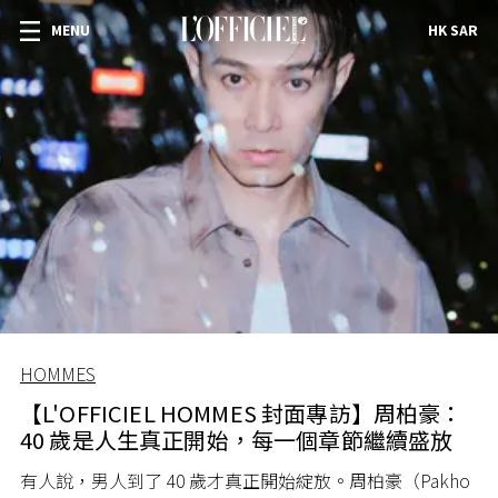
MENU
HK SAR
HOMMES
【L'OFFICIEL HOMMES 封面專訪】周柏豪：
40 歲是人生真正開始，每一個章節繼續盛放
有人說，男人到了 40 歲才真正開始綻放。周柏豪（Pakho