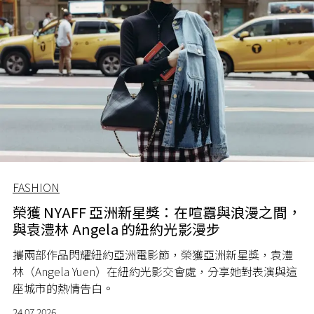
FASHION
榮獲 NYAFF 亞洲新星獎：在喧囂與浪漫之間，
與袁澧林 Angela 的紐約光影漫步
攜兩部作品閃耀紐約亞洲電影節，榮獲亞洲新星獎，袁澧
林（Angela Yuen）在紐約光影交會處，分享她對表演與這
座城市的熱情告白。
24.07.2026