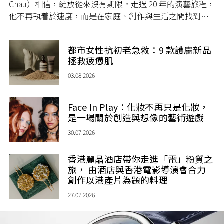
Chau）相信，綻放從來沒有期限。走過 20 年的演藝旅程，
他不再執着於速度，而是在家庭、創作與生活之間找到屬
於自己的節奏，讓人生每一個章節，都繼續盛放。
都市女性抗初老急救：9 款護膚新品
拯救疲憊肌
03.08.2026
Face In Play：化妝不再只是化妝，
是一場關於創造與想像的藝術遊戲
30.07.2026
香港麗晶酒店帶你走進「電」粉質之
旅， 由酒店與香港電影導演會合力
創作以港產片為題的料理
27.07.2026