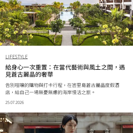
LIFESTYLE
給身心一次重置：在當代藝術與風土之間，遇
見蒼古麗晶的奢華
告別喧嚷的購物與打卡行程，在峇里島蒼古麗晶度假酒
店，給自己一場無憂無慮的海岸慢活之旅。
25.07.2026