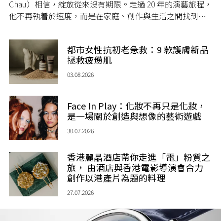
Chau）相信，綻放從來沒有期限。走過 20 年的演藝旅程，
他不再執着於速度，而是在家庭、創作與生活之間找到屬
於自己的節奏，讓人生每一個章節，都繼續盛放。
都市女性抗初老急救：9 款護膚新品
拯救疲憊肌
03.08.2026
Face In Play：化妝不再只是化妝，
是一場關於創造與想像的藝術遊戲
30.07.2026
香港麗晶酒店帶你走進「電」粉質之
旅， 由酒店與香港電影導演會合力
創作以港產片為題的料理
27.07.2026