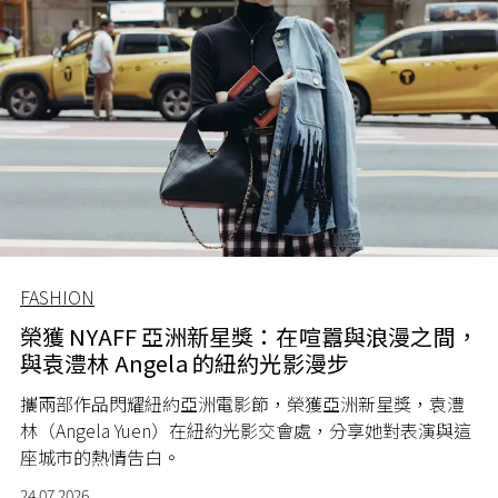
FASHION
榮獲 NYAFF 亞洲新星獎：在喧囂與浪漫之間，
與袁澧林 Angela 的紐約光影漫步
攜兩部作品閃耀紐約亞洲電影節，榮獲亞洲新星獎，袁澧
林（Angela Yuen）在紐約光影交會處，分享她對表演與這
座城市的熱情告白。
24.07.2026