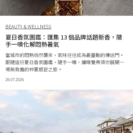
BEAUTY & WELLNESS
夏日香氛圖鑑：匯集 13 個品牌話題新香，隨
手一噴化解悶熱暑氣
當城市的悶熱悄然襲來，氣味往往成為最靈動的傳送門。
跟隨這份夏日香氛圖鑑，隨手一噴，讓嗅覺帶領你展開一
場無負擔的仲夏感官之旅。
26.07.2026