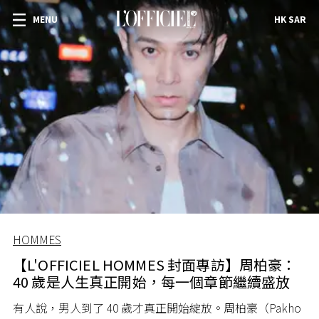
MENU
HK SAR
HOMMES
【L'OFFICIEL HOMMES 封面專訪】周柏豪：
40 歲是人生真正開始，每一個章節繼續盛放
有人說，男人到了 40 歲才真正開始綻放。周柏豪（Pakho