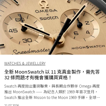
WATCHES & JEWELLERY
全新 MoonSwatch 以 11 克真金製作，需先答
32 條問題才有機會獲購買資格！
Swatch 再度拋出重磅聯乘，與長期合作夥伴 Omega 再度
推出 MoonSwatch —— 為紀念人類於 1969 年首次登月，
Swatch 推出全新 Misson to the Moon 1969 手錶，全球限
量 1969 隻。
21.07.2026