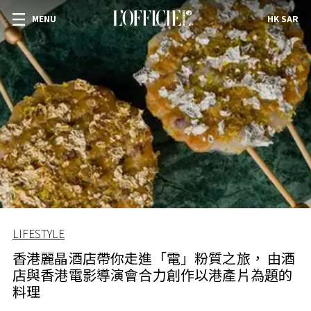
MENU
HK SAR
LIFESTYLE
香港麗晶酒店帶你走進「電」粉質之旅， 由酒
店與香港電影導演會合力創作以港產片為題的
料理