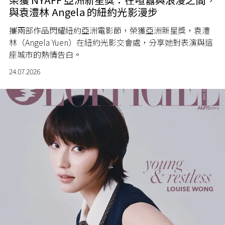
與袁澧林 Angela 的紐約光影漫步
攜兩部作品閃耀紐約亞洲電影節，榮獲亞洲新星獎，袁澧
林（Angela Yuen）在紐約光影交會處，分享她對表演與這
座城市的熱情告白。
24.07.2026