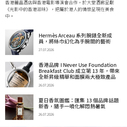
香港麗晶酒店與香港電影導演會合作，於大堂酒廊呈獻
《光影中的香港滋味》，把屬於港人的情懷呈現在美食
中。
Hermès Arceau 系列腕錶全新成
員，將絲巾幻化為手腕間的藝術
27.07.2026
香港品牌 I Never Use Foundation
Breakfast Club 成立第 13 年，帶來
全新昇級精華和面膜兩大極致產品
26.07.2026
夏日香氛圖鑑：匯集 13 個品牌話題
新香，隨手一噴化解悶熱暑氣
26.07.2026