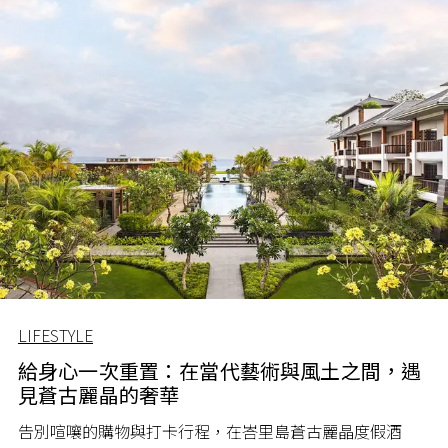
LIFESTYLE
給身心一次重置：在當代藝術與風土之間，遇
見蒼古麗晶的奢華
告別喧嚷的購物與打卡行程，在峇里島蒼古麗晶度假酒