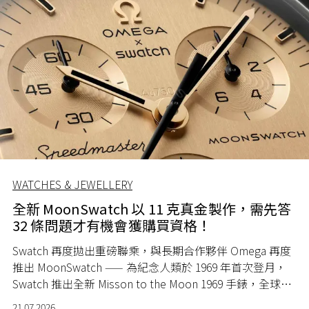
WATCHES & JEWELLERY
全新 MoonSwatch 以 11 克真金製作，需先答
32 條問題才有機會獲購買資格！
Swatch 再度拋出重磅聯乘，與長期合作夥伴 Omega 再度
推出 MoonSwatch —— 為紀念人類於 1969 年首次登月，
Swatch 推出全新 Misson to the Moon 1969 手錶，全球限
量 1969 隻。
21.07.2026