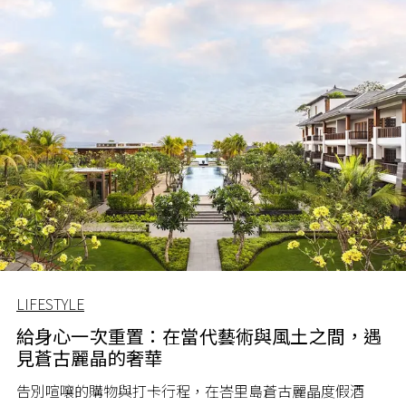
LIFESTYLE
給身心一次重置：在當代藝術與風土之間，遇
見蒼古麗晶的奢華
告別喧嚷的購物與打卡行程，在峇里島蒼古麗晶度假酒