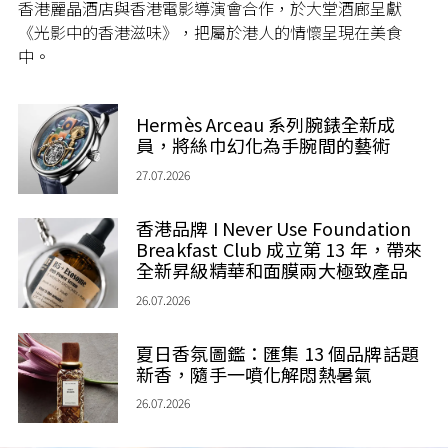
香港麗晶酒店與香港電影導演會合作，於大堂酒廊呈獻
《光影中的香港滋味》，把屬於港人的情懷呈現在美食
中。
Hermès Arceau 系列腕錶全新成
員，將絲巾幻化為手腕間的藝術
27.07.2026
香港品牌 I Never Use Foundation
Breakfast Club 成立第 13 年，帶來
全新昇級精華和面膜兩大極致產品
26.07.2026
夏日香氛圖鑑：匯集 13 個品牌話題
新香，隨手一噴化解悶熱暑氣
26.07.2026