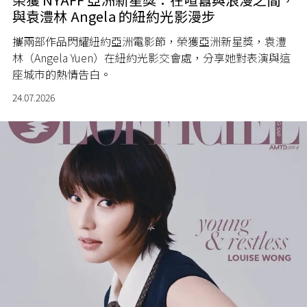
與袁澧林 Angela 的紐約光影漫步
攜兩部作品閃耀紐約亞洲電影節，榮獲亞洲新星獎，袁澧
林（Angela Yuen）在紐約光影交會處，分享她對表演與這
座城市的熱情告白。
24.07.2026