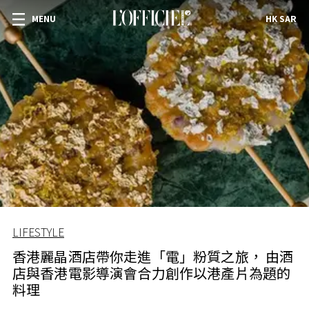
MENU
HK SAR
LIFESTYLE
香港麗晶酒店帶你走進「電」粉質之旅， 由酒
店與香港電影導演會合力創作以港產片為題的
料理