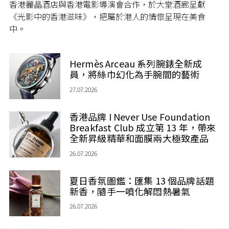
香港麗晶酒店與香港電影導演會合作，於大堂酒廊呈獻
《光影中的香港滋味》，把屬於港人的情懷呈現在美食
中。
Hermès Arceau 系列腕錶全新成
員，將絲巾幻化為手腕間的藝術
27.07.2026
香港品牌 I Never Use Foundation
Breakfast Club 成立第 13 年，帶來
全新昇級精華和面膜兩大極致產品
26.07.2026
夏日香氛圖鑑：匯集 13 個品牌話題
新香，隨手一噴化解悶熱暑氣
26.07.2026