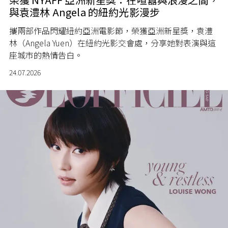
與袁澧林 Angela 的紐約光影漫步
攜兩部作品閃耀紐約亞洲電影節，榮獲亞洲新星獎，袁澧
林（Angela Yuen）在紐約光影交會處，分享她對表演與這
座城市的熱情告白。
24.07.2026