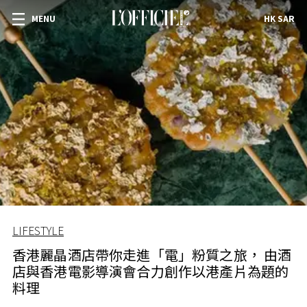
MENU
HK SAR
LIFESTYLE
香港麗晶酒店帶你走進「電」粉質之旅， 由酒
店與香港電影導演會合力創作以港產片為題的
料理