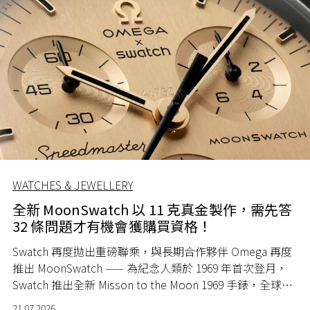
WATCHES & JEWELLERY
全新 MoonSwatch 以 11 克真金製作，需先答
32 條問題才有機會獲購買資格！
Swatch 再度拋出重磅聯乘，與長期合作夥伴 Omega 再度
推出 MoonSwatch —— 為紀念人類於 1969 年首次登月，
Swatch 推出全新 Misson to the Moon 1969 手錶，全球限
量 1969 隻。
21.07.2026