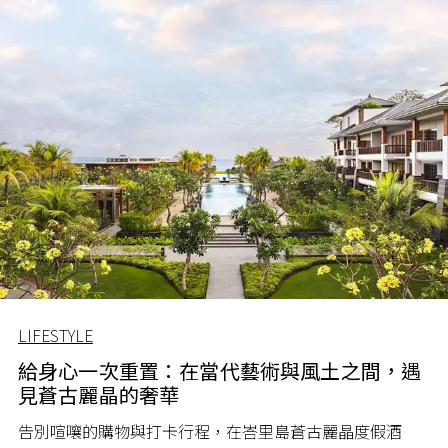
LIFESTYLE
給身心一次重置：在當代藝術與風土之間，遇
見蒼古麗晶的奢華
告別喧嚷的購物與打卡行程，在峇里島蒼古麗晶度假酒