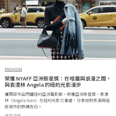
FASHION
榮獲 NYAFF 亞洲新星獎：在喧囂與浪漫之間，
與袁澧林 Angela 的紐約光影漫步
攜兩部作品閃耀紐約亞洲電影節，榮獲亞洲新星獎，袁澧
林（Angela Yuen）在紐約光影交會處，分享她對表演與這
座城市的熱情告白。
24.07.2026