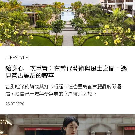
LIFESTYLE
給身心一次重置：在當代藝術與風土之間，遇
見蒼古麗晶的奢華
告別喧嚷的購物與打卡行程，在峇里島蒼古麗晶度假酒
店，給自己一場無憂無慮的海岸慢活之旅。
25.07.2026