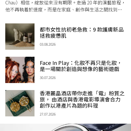
Chau）相信，綻放從來沒有期限。走過 20 年的演藝旅程，
他不再執着於速度，而是在家庭、創作與生活之間找到屬
於自己的節奏，讓人生每一個章節，都繼續盛放。
都市女性抗初老急救：9 款護膚新品
拯救疲憊肌
03.08.2026
Face In Play：化妝不再只是化妝，
是一場關於創造與想像的藝術遊戲
30.07.2026
香港麗晶酒店帶你走進「電」粉質之
旅， 由酒店與香港電影導演會合力
創作以港產片為題的料理
27.07.2026