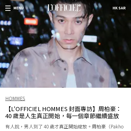
MENU
HK SAR
HOMMES
【L'OFFICIEL HOMMES 封面專訪】周柏豪：
40 歲是人生真正開始，每一個章節繼續盛放
有人說，男人到了 40 歲才真正開始綻放。周柏豪（Pakho