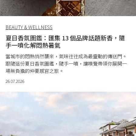
BEAUTY & WELLNESS
夏日香氛圖鑑：匯集 13 個品牌話題新香，隨
手一噴化解悶熱暑氣
當城市的悶熱悄然襲來，氣味往往成為最靈動的傳送門。
跟隨這份夏日香氛圖鑑，隨手一噴，讓嗅覺帶領你展開一
場無負擔的仲夏感官之旅。
26.07.2026