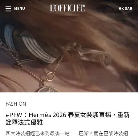
MENU
HK SAR
FASHION
#PFW：Hermès 2026 春夏女裝騷直播，重新
詮釋法式優雅
四大時裝週經已來到最後一站⸺.巴黎。而在巴黎時裝週