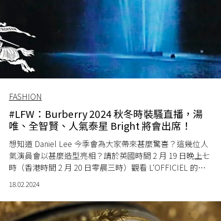
FASHION
#LFW：Burberry 2024 秋冬時裝騷直播，湯
唯、全智賢、人氣泰星 Bright 將會出席！
想知道 Daniel Lee 今季會為大家帶來甚麼驚喜？這幾位人
氣演員會以甚麼造型亮相？請於英國時間 2 月 19 日晚上七
時（香港時間 2 月 20 日零晨三時）觀看 L'OFFICIEL 的同
步直播！
18.02.2024