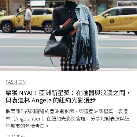
FASHION
榮獲 NYAFF 亞洲新星獎：在喧囂與浪漫之間，
與袁澧林 Angela 的紐約光影漫步
攜兩部作品閃耀紐約亞洲電影節，榮獲亞洲新星獎，袁澧
林（Angela Yuen）在紐約光影交會處，分享她對表演與這
座城市的熱情告白。
24.07.2026