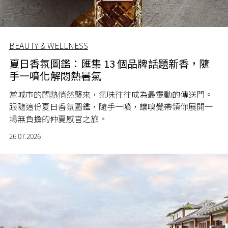
BEAUTY & WELLNESS
夏日香氛圖鑑：匯集 13 個品牌話題新香，隨
手一噴化解悶熱暑氣
當城市的悶熱悄然襲來，氣味往往成為最靈動的傳送門。
跟隨這份夏日香氛圖鑑，隨手一噴，讓嗅覺帶領你展開一
場無負擔的仲夏感官之旅。
26.07.2026