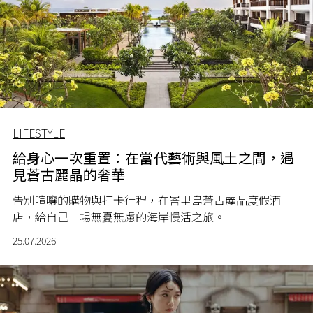
LIFESTYLE
給身心一次重置：在當代藝術與風土之間，遇
見蒼古麗晶的奢華
告別喧嚷的購物與打卡行程，在峇里島蒼古麗晶度假酒
店，給自己一場無憂無慮的海岸慢活之旅。
25.07.2026