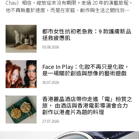
Chau）相信，綻放從來沒有期限。走過 20 年的演藝旅程，
他不再執着於速度，而是在家庭、創作與生活之間找到屬
於自己的節奏，讓人生每一個章節，都繼續盛放。
都市女性抗初老急救：9 款護膚新品
拯救疲憊肌
03.08.2026
Face In Play：化妝不再只是化妝，
是一場關於創造與想像的藝術遊戲
30.07.2026
香港麗晶酒店帶你走進「電」粉質之
旅， 由酒店與香港電影導演會合力
創作以港產片為題的料理
27.07.2026