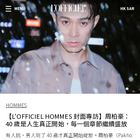
MENU
HK SAR
HOMMES
【L'OFFICIEL HOMMES 封面專訪】周柏豪：
40 歲是人生真正開始，每一個章節繼續盛放
有人說，男人到了 40 歲才真正開始綻放。周柏豪（Pakho