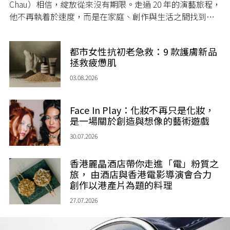
Chau）相信，綻放從來沒有期限。走過 20 年的演藝旅程，
他不再執着於速度，而是在家庭、創作與生活之間找到屬
於自己的節奏，讓人生每一個章節，都繼續盛放。
都市女性抗初老急救：9 款護膚新品
拯救疲憊肌
03.08.2026
Face In Play：化妝不再只是化妝，
是一場關於創造與想像的藝術遊戲
30.07.2026
香港麗晶酒店帶你走進「電」粉質之
旅， 由酒店與香港電影導演會合力
創作以港產片為題的料理
27.07.2026