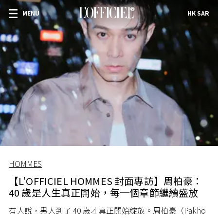
MENU
HK SAR
HOMMES
【L'OFFICIEL HOMMES 封面專訪】周柏豪：
40 歲是人生真正開始，每一個章節繼續盛放
有人說，男人到了 40 歲才真正開始綻放。周柏豪（Pakho