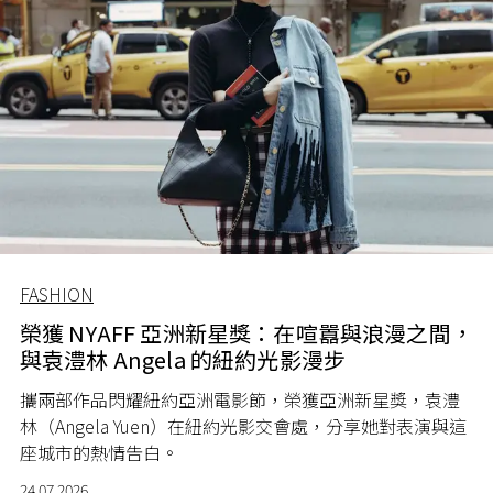
FASHION
榮獲 NYAFF 亞洲新星獎：在喧囂與浪漫之間，
與袁澧林 Angela 的紐約光影漫步
攜兩部作品閃耀紐約亞洲電影節，榮獲亞洲新星獎，袁澧
林（Angela Yuen）在紐約光影交會處，分享她對表演與這
座城市的熱情告白。
24.07.2026