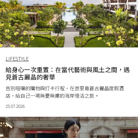
LIFESTYLE
給身心一次重置：在當代藝術與風土之間，遇
見蒼古麗晶的奢華
告別喧嚷的購物與打卡行程，在峇里島蒼古麗晶度假酒
店，給自己一場無憂無慮的海岸慢活之旅。
25.07.2026