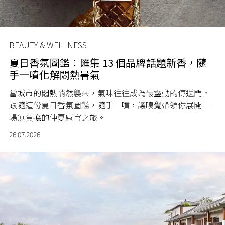
BEAUTY & WELLNESS
夏日香氛圖鑑：匯集 13 個品牌話題新香，隨
手一噴化解悶熱暑氣
當城市的悶熱悄然襲來，氣味往往成為最靈動的傳送門。
跟隨這份夏日香氛圖鑑，隨手一噴，讓嗅覺帶領你展開一
場無負擔的仲夏感官之旅。
26.07.2026