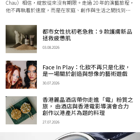
Chau）相信，綻放從來沒有期限。走過 20 年的演藝旅程，
他不再執着於速度，而是在家庭、創作與生活之間找到屬
於自己的節奏，讓人生每一個章節，都繼續盛放。
都市女性抗初老急救：9 款護膚新品
拯救疲憊肌
03.08.2026
Face In Play：化妝不再只是化妝，
是一場關於創造與想像的藝術遊戲
30.07.2026
香港麗晶酒店帶你走進「電」粉質之
旅， 由酒店與香港電影導演會合力
創作以港產片為題的料理
27.07.2026