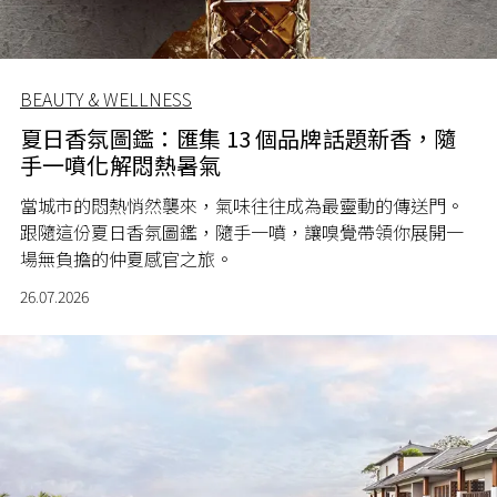
BEAUTY & WELLNESS
夏日香氛圖鑑：匯集 13 個品牌話題新香，隨
手一噴化解悶熱暑氣
當城市的悶熱悄然襲來，氣味往往成為最靈動的傳送門。
跟隨這份夏日香氛圖鑑，隨手一噴，讓嗅覺帶領你展開一
場無負擔的仲夏感官之旅。
26.07.2026