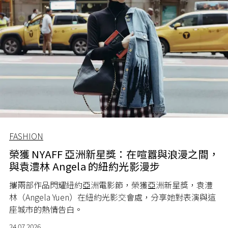
FASHION
榮獲 NYAFF 亞洲新星獎：在喧囂與浪漫之間，
與袁澧林 Angela 的紐約光影漫步
攜兩部作品閃耀紐約亞洲電影節，榮獲亞洲新星獎，袁澧
林（Angela Yuen）在紐約光影交會處，分享她對表演與這
座城市的熱情告白。
24.07.2026