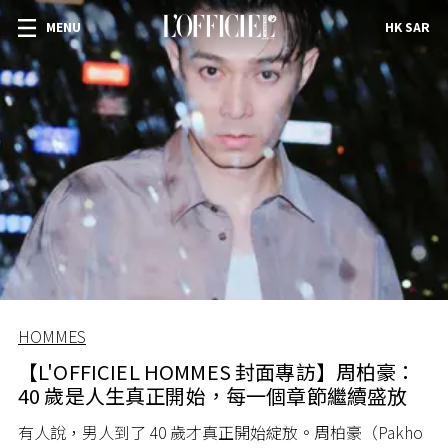
MENU
HK SAR
HOMMES
【L'OFFICIEL HOMMES 封面專訪】周柏豪：
40 歲是人生真正開始，每一個章節繼續盛放
有人說，男人到了 40 歲才真正開始綻放。周柏豪（Pakho