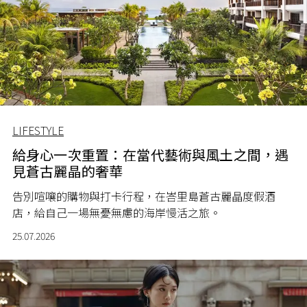
LIFESTYLE
給身心一次重置：在當代藝術與風土之間，遇
見蒼古麗晶的奢華
告別喧嚷的購物與打卡行程，在峇里島蒼古麗晶度假酒
店，給自己一場無憂無慮的海岸慢活之旅。
25.07.2026