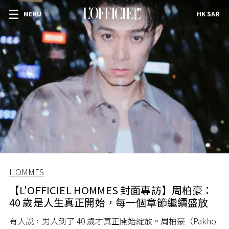
MENU
HK SAR
HOMMES
【L'OFFICIEL HOMMES 封面專訪】周柏豪：
40 歲是人生真正開始，每一個章節繼續盛放
有人說，男人到了 40 歲才真正開始綻放。周柏豪（Pakho