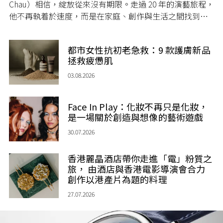
Chau）相信，綻放從來沒有期限。走過 20 年的演藝旅程，
他不再執着於速度，而是在家庭、創作與生活之間找到屬
於自己的節奏，讓人生每一個章節，都繼續盛放。
都市女性抗初老急救：9 款護膚新品
拯救疲憊肌
03.08.2026
Face In Play：化妝不再只是化妝，
是一場關於創造與想像的藝術遊戲
30.07.2026
香港麗晶酒店帶你走進「電」粉質之
旅， 由酒店與香港電影導演會合力
創作以港產片為題的料理
27.07.2026