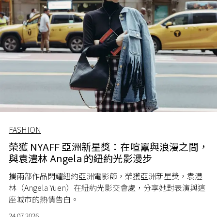
FASHION
榮獲 NYAFF 亞洲新星獎：在喧囂與浪漫之間，
與袁澧林 Angela 的紐約光影漫步
攜兩部作品閃耀紐約亞洲電影節，榮獲亞洲新星獎，袁澧
林（Angela Yuen）在紐約光影交會處，分享她對表演與這
座城市的熱情告白。
24.07.2026