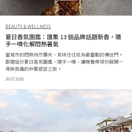
BEAUTY & WELLNESS
夏日香氛圖鑑：匯集 13 個品牌話題新香，隨
手一噴化解悶熱暑氣
當城市的悶熱悄然襲來，氣味往往成為最靈動的傳送門。
跟隨這份夏日香氛圖鑑，隨手一噴，讓嗅覺帶領你展開一
場無負擔的仲夏感官之旅。
26.07.2026