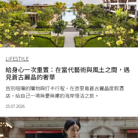
LIFESTYLE
給身心一次重置：在當代藝術與風土之間，遇
見蒼古麗晶的奢華
告別喧嚷的購物與打卡行程，在峇里島蒼古麗晶度假酒
店，給自己一場無憂無慮的海岸慢活之旅。
25.07.2026