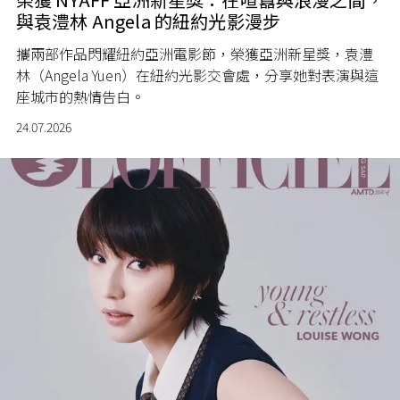
與袁澧林 Angela 的紐約光影漫步
攜兩部作品閃耀紐約亞洲電影節，榮獲亞洲新星獎，袁澧
林（Angela Yuen）在紐約光影交會處，分享她對表演與這
座城市的熱情告白。
24.07.2026