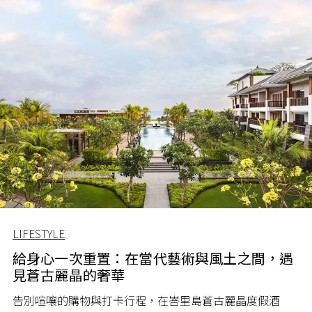
LIFESTYLE
給身心一次重置：在當代藝術與風土之間，遇
見蒼古麗晶的奢華
告別喧嚷的購物與打卡行程，在峇里島蒼古麗晶度假酒