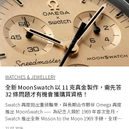
WATCHES & JEWELLERY
全新 MoonSwatch 以 11 克真金製作，需先答
32 條問題才有機會獲購買資格！
Swatch 再度拋出重磅聯乘，與長期合作夥伴 Omega 再度
推出 MoonSwatch —— 為紀念人類於 1969 年首次登月，
Swatch 推出全新 Misson to the Moon 1969 手錶，全球限
量 1969 隻。
21.07.2026