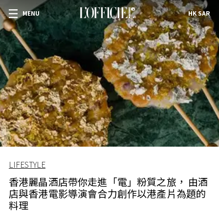
MENU
HK SAR
LIFESTYLE
香港麗晶酒店帶你走進「電」粉質之旅， 由酒
店與香港電影導演會合力創作以港產片為題的
料理