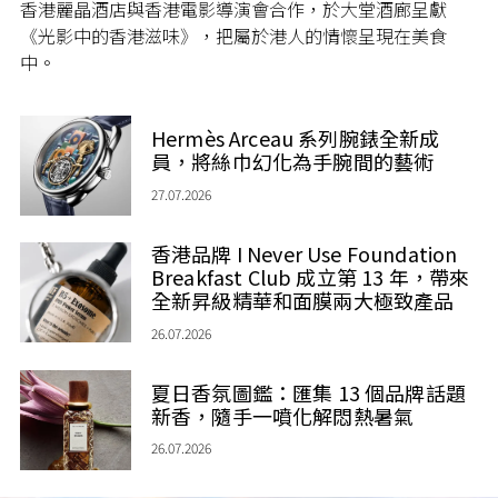
香港麗晶酒店與香港電影導演會合作，於大堂酒廊呈獻
《光影中的香港滋味》，把屬於港人的情懷呈現在美食
中。
Hermès Arceau 系列腕錶全新成
員，將絲巾幻化為手腕間的藝術
27.07.2026
香港品牌 I Never Use Foundation
Breakfast Club 成立第 13 年，帶來
全新昇級精華和面膜兩大極致產品
26.07.2026
夏日香氛圖鑑：匯集 13 個品牌話題
新香，隨手一噴化解悶熱暑氣
26.07.2026