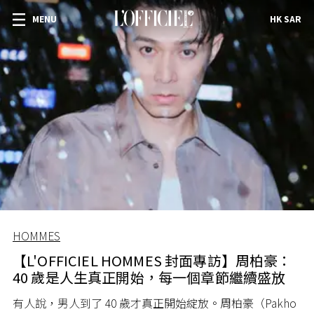
MENU
HK SAR
HOMMES
【L'OFFICIEL HOMMES 封面專訪】周柏豪：
40 歲是人生真正開始，每一個章節繼續盛放
有人說，男人到了 40 歲才真正開始綻放。周柏豪（Pakho