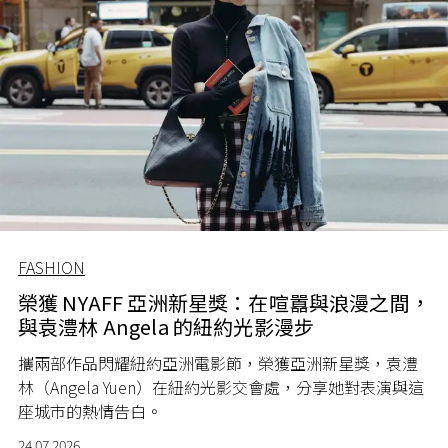
FASHION
榮獲 NYAFF 亞洲新星獎：在喧囂與浪漫之間，
與袁澧林 Angela 的紐約光影漫步
攜兩部作品閃耀紐約亞洲電影節，榮獲亞洲新星獎，袁澧
林（Angela Yuen）在紐約光影交會處，分享她對表演與這
座城市的熱情告白。
24.07.2026