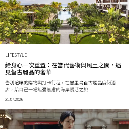
LIFESTYLE
給身心一次重置：在當代藝術與風土之間，遇
見蒼古麗晶的奢華
告別喧嚷的購物與打卡行程，在峇里島蒼古麗晶度假酒
店，給自己一場無憂無慮的海岸慢活之旅。
25.07.2026