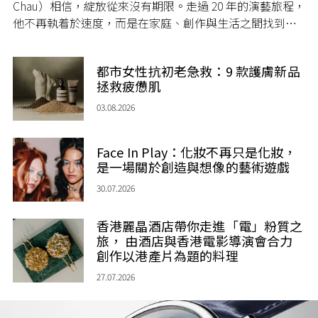
Chau）相信，綻放從來沒有期限。走過 20 年的演藝旅程，
他不再執着於速度，而是在家庭、創作與生活之間找到屬
於自己的節奏，讓人生每一個章節，都繼續盛放。
都市女性抗初老急救：9 款護膚新品
拯救疲憊肌
03.08.2026
Face In Play：化妝不再只是化妝，
是一場關於創造與想像的藝術遊戲
30.07.2026
香港麗晶酒店帶你走進「電」粉質之
旅， 由酒店與香港電影導演會合力
創作以港產片為題的料理
27.07.2026