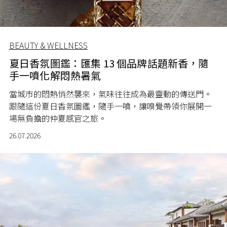
BEAUTY & WELLNESS
夏日香氛圖鑑：匯集 13 個品牌話題新香，隨
手一噴化解悶熱暑氣
當城市的悶熱悄然襲來，氣味往往成為最靈動的傳送門。
跟隨這份夏日香氛圖鑑，隨手一噴，讓嗅覺帶領你展開一
場無負擔的仲夏感官之旅。
26.07.2026