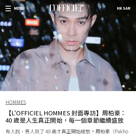
MENU
HK SAR
HOMMES
【L'OFFICIEL HOMMES 封面專訪】周柏豪：
40 歲是人生真正開始，每一個章節繼續盛放
有人說，男人到了 40 歲才真正開始綻放。周柏豪（Pakho