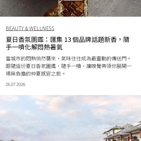
BEAUTY & WELLNESS
夏日香氛圖鑑：匯集 13 個品牌話題新香，隨
手一噴化解悶熱暑氣
當城市的悶熱悄然襲來，氣味往往成為最靈動的傳送門。
跟隨這份夏日香氛圖鑑，隨手一噴，讓嗅覺帶領你展開一
場無負擔的仲夏感官之旅。
26.07.2026