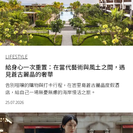
LIFESTYLE
給身心一次重置：在當代藝術與風土之間，遇
見蒼古麗晶的奢華
告別喧嚷的購物與打卡行程，在峇里島蒼古麗晶度假酒
店，給自己一場無憂無慮的海岸慢活之旅。
25.07.2026