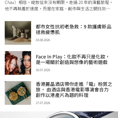
Chau）相信，綻放從來沒有期限。走過 20 年的演藝旅程，
他不再執着於速度，而是在家庭、創作與生活之間找到屬
於自己的節奏，讓人生每一個章節，都繼續盛放。
都市女性抗初老急救：9 款護膚新品
拯救疲憊肌
03.08.2026
Face In Play：化妝不再只是化妝，
是一場關於創造與想像的藝術遊戲
30.07.2026
香港麗晶酒店帶你走進「電」粉質之
旅， 由酒店與香港電影導演會合力
創作以港產片為題的料理
27.07.2026