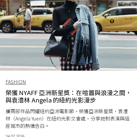
FASHION
榮獲 NYAFF 亞洲新星獎：在喧囂與浪漫之間，
與袁澧林 Angela 的紐約光影漫步
攜兩部作品閃耀紐約亞洲電影節，榮獲亞洲新星獎，袁澧
林（Angela Yuen）在紐約光影交會處，分享她對表演與這
座城市的熱情告白。
24.07.2026