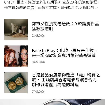
Chau）相信，綻放從來沒有期限。走過 20 年的演藝旅程，
他不再執着於速度，而是在家庭、創作與生活之間找到屬
於自己的節奏，讓人生每一個章節，都繼續盛放。
都市女性抗初老急救：9 款護膚新品
拯救疲憊肌
03.08.2026
Face In Play：化妝不再只是化妝，
是一場關於創造與想像的藝術遊戲
30.07.2026
香港麗晶酒店帶你走進「電」粉質之
旅， 由酒店與香港電影導演會合力
創作以港產片為題的料理
27.07.2026