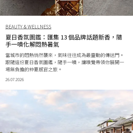
BEAUTY & WELLNESS
夏日香氛圖鑑：匯集 13 個品牌話題新香，隨
手一噴化解悶熱暑氣
當城市的悶熱悄然襲來，氣味往往成為最靈動的傳送門。
跟隨這份夏日香氛圖鑑，隨手一噴，讓嗅覺帶領你展開一
場無負擔的仲夏感官之旅。
26.07.2026