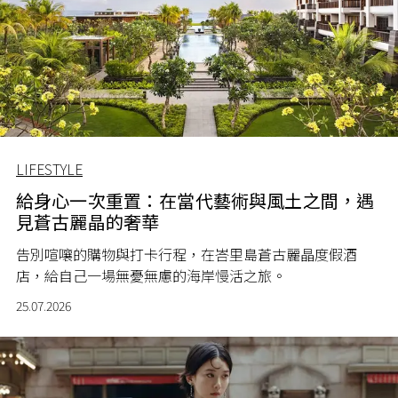
LIFESTYLE
給身心一次重置：在當代藝術與風土之間，遇
見蒼古麗晶的奢華
告別喧嚷的購物與打卡行程，在峇里島蒼古麗晶度假酒
店，給自己一場無憂無慮的海岸慢活之旅。
25.07.2026