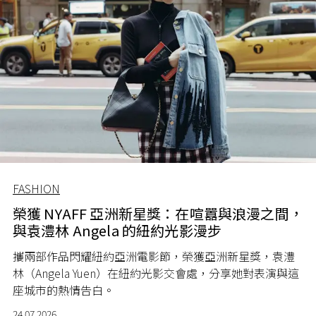
FASHION
榮獲 NYAFF 亞洲新星獎：在喧囂與浪漫之間，
與袁澧林 Angela 的紐約光影漫步
攜兩部作品閃耀紐約亞洲電影節，榮獲亞洲新星獎，袁澧
林（Angela Yuen）在紐約光影交會處，分享她對表演與這
座城市的熱情告白。
24.07.2026