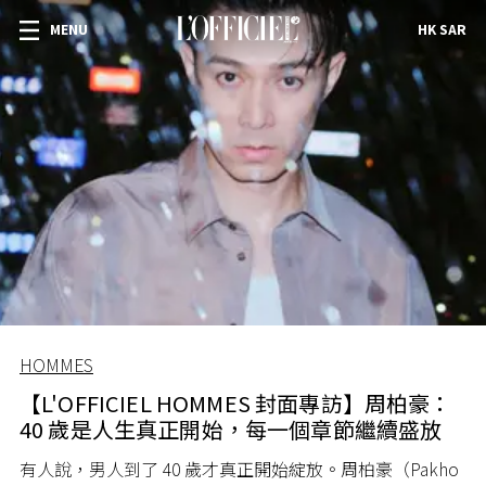
MENU
HK SAR
HOMMES
【L'OFFICIEL HOMMES 封面專訪】周柏豪：
40 歲是人生真正開始，每一個章節繼續盛放
有人說，男人到了 40 歲才真正開始綻放。周柏豪（Pakho