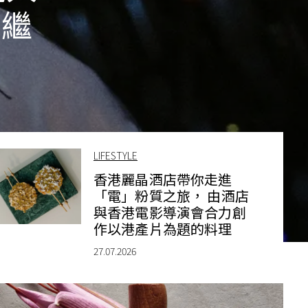
節繼
LIFESTYLE
香港麗晶酒店帶你走進
「電」粉質之旅， 由酒店
與香港電影導演會合力創
作以港產片為題的料理
27.07.2026