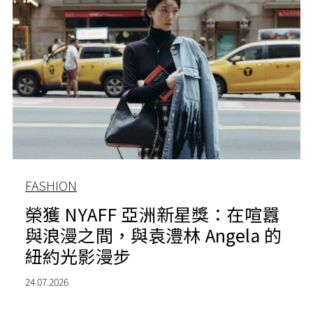
FASHION
榮獲 NYAFF 亞洲新星獎：在喧囂
與浪漫之間，與袁澧林 Angela 的
紐約光影漫步
24.07.2026