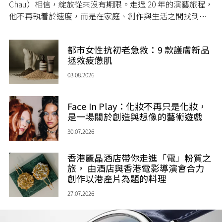
Chau）相信，綻放從來沒有期限。走過 20 年的演藝旅程，
他不再執着於速度，而是在家庭、創作與生活之間找到屬
於自己的節奏，讓人生每一個章節，都繼續盛放。
都市女性抗初老急救：9 款護膚新品
拯救疲憊肌
03.08.2026
Face In Play：化妝不再只是化妝，
是一場關於創造與想像的藝術遊戲
30.07.2026
香港麗晶酒店帶你走進「電」粉質之
旅， 由酒店與香港電影導演會合力
創作以港產片為題的料理
27.07.2026