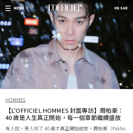
MENU
HK SAR
HOMMES
【L'OFFICIEL HOMMES 封面專訪】周柏豪：
40 歲是人生真正開始，每一個章節繼續盛放
有人說，男人到了 40 歲才真正開始綻放。周柏豪（Pakho