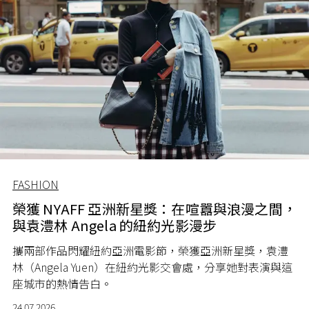
FASHION
榮獲 NYAFF 亞洲新星獎：在喧囂與浪漫之間，
與袁澧林 Angela 的紐約光影漫步
攜兩部作品閃耀紐約亞洲電影節，榮獲亞洲新星獎，袁澧
林（Angela Yuen）在紐約光影交會處，分享她對表演與這
座城市的熱情告白。
24.07.2026