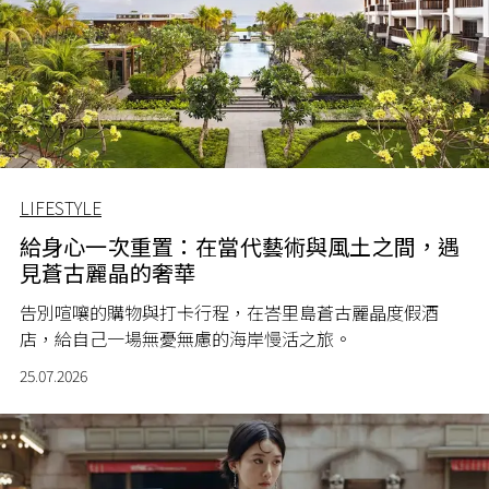
LIFESTYLE
給身心一次重置：在當代藝術與風土之間，遇
見蒼古麗晶的奢華
告別喧嚷的購物與打卡行程，在峇里島蒼古麗晶度假酒
店，給自己一場無憂無慮的海岸慢活之旅。
25.07.2026