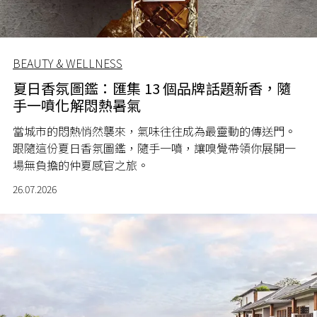
BEAUTY & WELLNESS
夏日香氛圖鑑：匯集 13 個品牌話題新香，隨
手一噴化解悶熱暑氣
當城市的悶熱悄然襲來，氣味往往成為最靈動的傳送門。
跟隨這份夏日香氛圖鑑，隨手一噴，讓嗅覺帶領你展開一
場無負擔的仲夏感官之旅。
26.07.2026