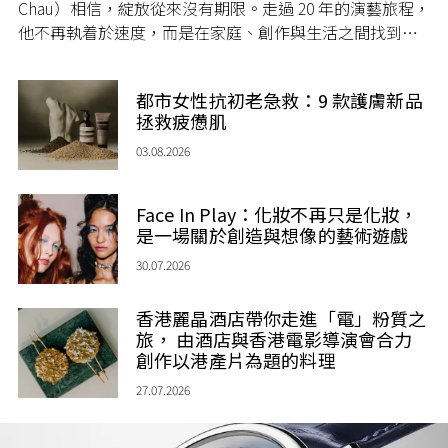
Chau）相信，綻放從來沒有期限。走過 20 年的演藝旅程，
他不再執着於速度，而是在家庭、創作與生活之間找到屬
於自己的節奏，讓人生每一個章節，都繼續盛放。
都市女性抗初老急救：9 款護膚新品
拯救疲憊肌
03.08.2026
Face In Play：化妝不再只是化妝，
是一場關於創造與想像的藝術遊戲
30.07.2026
香港麗晶酒店帶你走進「電」粉質之
旅， 由酒店與香港電影導演會合力
創作以港產片為題的料理
27.07.2026