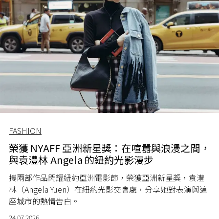
FASHION
榮獲 NYAFF 亞洲新星獎：在喧囂與浪漫之間，
與袁澧林 Angela 的紐約光影漫步
攜兩部作品閃耀紐約亞洲電影節，榮獲亞洲新星獎，袁澧
林（Angela Yuen）在紐約光影交會處，分享她對表演與這
座城市的熱情告白。
24.07.2026