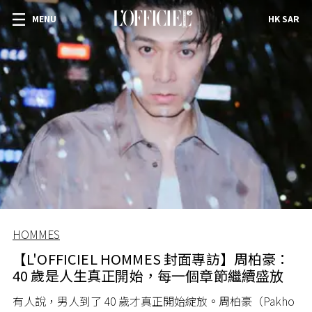
MENU
HK SAR
HOMMES
【L'OFFICIEL HOMMES 封面專訪】周柏豪：
40 歲是人生真正開始，每一個章節繼續盛放
有人說，男人到了 40 歲才真正開始綻放。周柏豪（Pakho