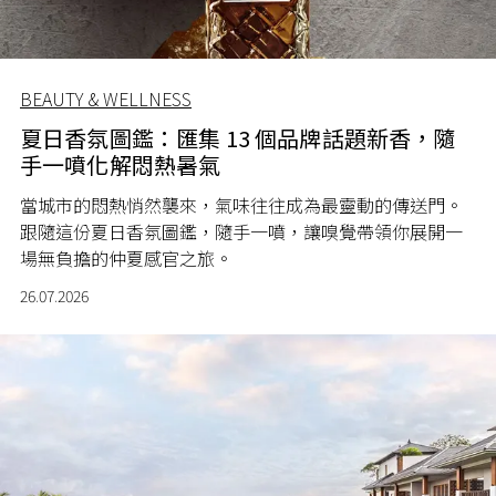
BEAUTY & WELLNESS
夏日香氛圖鑑：匯集 13 個品牌話題新香，隨
手一噴化解悶熱暑氣
當城市的悶熱悄然襲來，氣味往往成為最靈動的傳送門。
跟隨這份夏日香氛圖鑑，隨手一噴，讓嗅覺帶領你展開一
場無負擔的仲夏感官之旅。
26.07.2026