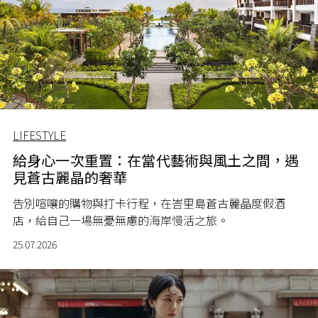
LIFESTYLE
給身心一次重置：在當代藝術與風土之間，遇
見蒼古麗晶的奢華
告別喧嚷的購物與打卡行程，在峇里島蒼古麗晶度假酒
店，給自己一場無憂無慮的海岸慢活之旅。
25.07.2026