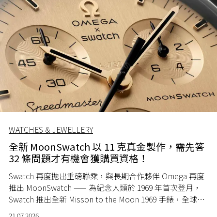
WATCHES & JEWELLERY
全新 MoonSwatch 以 11 克真金製作，需先答
32 條問題才有機會獲購買資格！
Swatch 再度拋出重磅聯乘，與長期合作夥伴 Omega 再度
推出 MoonSwatch —— 為紀念人類於 1969 年首次登月，
Swatch 推出全新 Misson to the Moon 1969 手錶，全球限
量 1969 隻。
21.07.2026