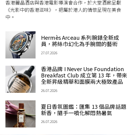
香港麗晶酒店與香港電影導演會合作，於大堂酒廊呈獻
《光影中的香港滋味》，把屬於港人的情懷呈現在美食
中。
Hermès Arceau 系列腕錶全新成
員，將絲巾幻化為手腕間的藝術
27.07.2026
香港品牌 I Never Use Foundation
Breakfast Club 成立第 13 年，帶來
全新昇級精華和面膜兩大極致產品
26.07.2026
夏日香氛圖鑑：匯集 13 個品牌話題
新香，隨手一噴化解悶熱暑氣
26.07.2026