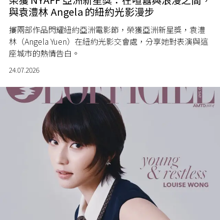
與袁澧林 Angela 的紐約光影漫步
攜兩部作品閃耀紐約亞洲電影節，榮獲亞洲新星獎，袁澧
林（Angela Yuen）在紐約光影交會處，分享她對表演與這
座城市的熱情告白。
24.07.2026