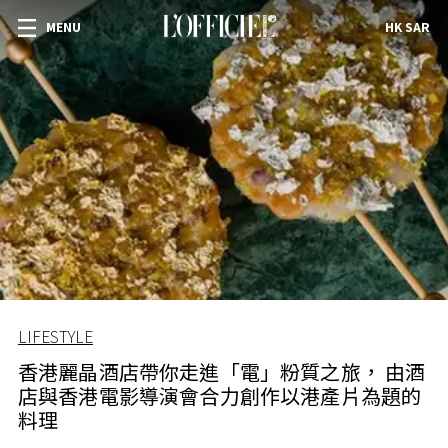
MENU
HK SAR
LIFESTYLE
香港麗晶酒店帶你走進「電」粉質之旅， 由酒
店與香港電影導演會合力創作以港產片為題的
料理