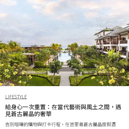
LIFESTYLE
給身心一次重置：在當代藝術與風土之間，遇
見蒼古麗晶的奢華
告別喧嚷的購物與打卡行程，在峇里島蒼古麗晶度假酒