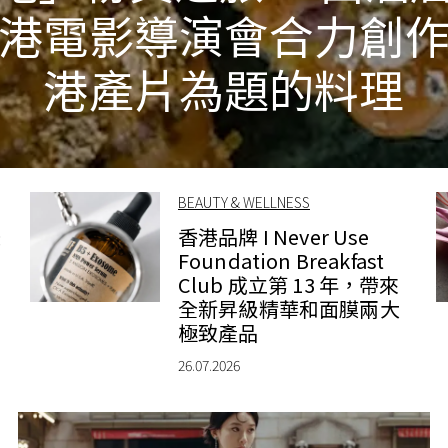
港電影導演會合力創
港產片為題的料理
BEAUTY & WELLNESS
錶
香港品牌 I Never Use
Foundation Breakfast
Club 成立第 13 年，帶來
全新昇級精華和面膜兩大
極致產品
26.07.2026