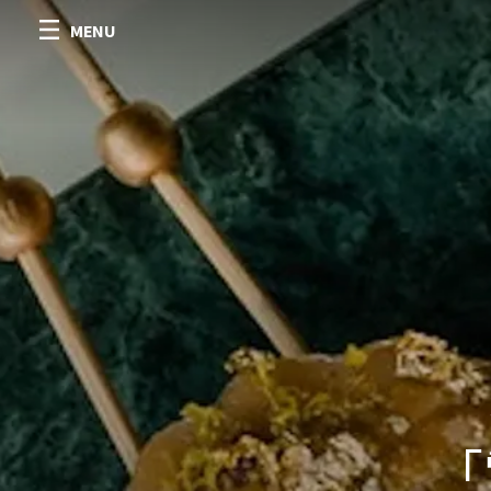
MENU
「