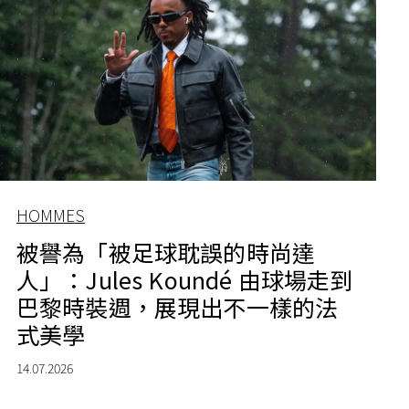
HOMMES
被譽為「被足球耽誤的時尚達
人」：Jules Koundé 由球場走到
巴黎時裝週，展現出不一樣的法
式美學
14.07.2026