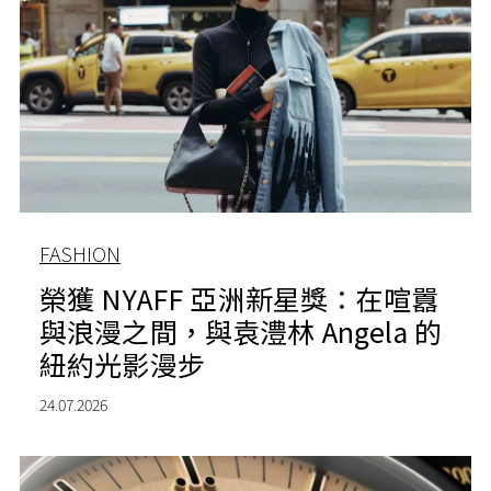
FASHION
榮獲 NYAFF 亞洲新星獎：在喧囂
與浪漫之間，與袁澧林 Angela 的
紐約光影漫步
24.07.2026