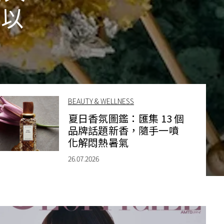
作以
BEAUTY & WELLNESS
夏日香氛圖鑑：匯集 13 個
品牌話題新香，隨手一噴
化解悶熱暑氣
26.07.2026