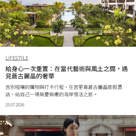
LIFESTYLE
給身心一次重置：在當代藝術與風土之間，遇
見蒼古麗晶的奢華
告別喧嚷的購物與打卡行程，在峇里島蒼古麗晶度假酒
店，給自己一場無憂無慮的海岸慢活之旅。
25.07.2026