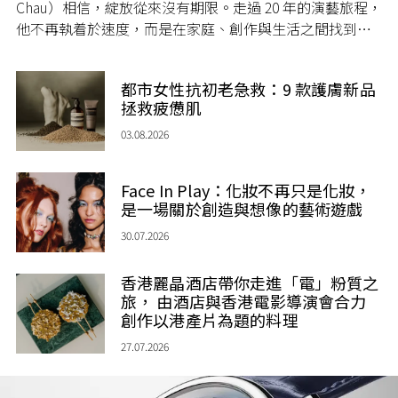
Chau）相信，綻放從來沒有期限。走過 20 年的演藝旅程，
他不再執着於速度，而是在家庭、創作與生活之間找到屬
於自己的節奏，讓人生每一個章節，都繼續盛放。
都市女性抗初老急救：9 款護膚新品
拯救疲憊肌
03.08.2026
Face In Play：化妝不再只是化妝，
是一場關於創造與想像的藝術遊戲
30.07.2026
香港麗晶酒店帶你走進「電」粉質之
旅， 由酒店與香港電影導演會合力
創作以港產片為題的料理
27.07.2026