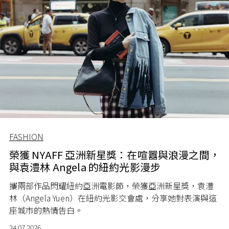
FASHION
榮獲 NYAFF 亞洲新星獎：在喧囂與浪漫之間，
與袁澧林 Angela 的紐約光影漫步
攜兩部作品閃耀紐約亞洲電影節，榮獲亞洲新星獎，袁澧
林（Angela Yuen）在紐約光影交會處，分享她對表演與這
座城市的熱情告白。
24.07.2026