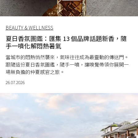
BEAUTY & WELLNESS
夏日香氛圖鑑：匯集 13 個品牌話題新香，隨
手一噴化解悶熱暑氣
當城市的悶熱悄然襲來，氣味往往成為最靈動的傳送門。
跟隨這份夏日香氛圖鑑，隨手一噴，讓嗅覺帶領你展開一
場無負擔的仲夏感官之旅。
26.07.2026