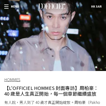
MENU
HK SAR
HOMMES
【L'OFFICIEL HOMMES 封面專訪】周柏豪：
40 歲是人生真正開始，每一個章節繼續盛放
有人說，男人到了 40 歲才真正開始綻放。周柏豪（Pakho