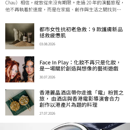
Chau）相信，綻放從來沒有期限。走過 20 年的演藝旅程，
他不再執着於速度，而是在家庭、創作與生活之間找到屬
於自己的節奏，讓人生每一個章節，都繼續盛放。
都市女性抗初老急救：9 款護膚新品
拯救疲憊肌
03.08.2026
Face In Play：化妝不再只是化妝，
是一場關於創造與想像的藝術遊戲
30.07.2026
香港麗晶酒店帶你走進「電」粉質之
旅， 由酒店與香港電影導演會合力
創作以港產片為題的料理
27.07.2026