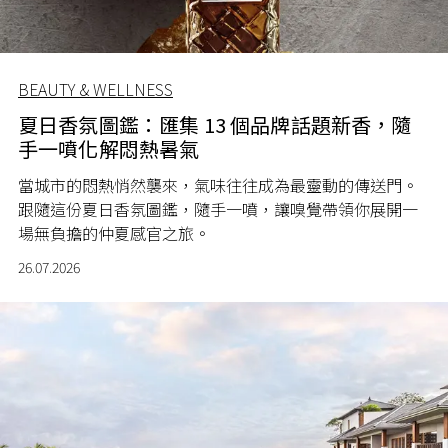
BEAUTY & WELLNESS
夏日香氛圖鑑：匯集 13 個品牌話題新香，隨
手一噴化解悶熱暑氣
當城市的悶熱悄然襲來，氣味往往成為最靈動的傳送門。
跟隨這份夏日香氛圖鑑，隨手一噴，讓嗅覺帶領你展開一
場無負擔的仲夏感官之旅。
26.07.2026