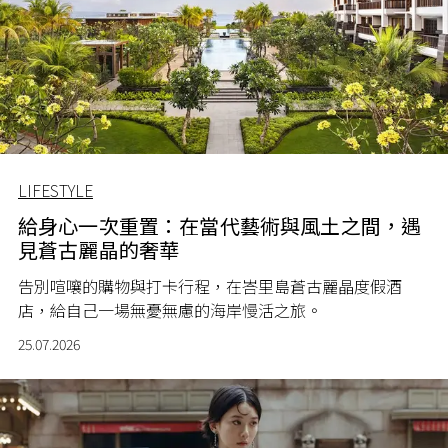
LIFESTYLE
給身心一次重置：在當代藝術與風土之間，遇
見蒼古麗晶的奢華
告別喧嚷的購物與打卡行程，在峇里島蒼古麗晶度假酒
店，給自己一場無憂無慮的海岸慢活之旅。
25.07.2026