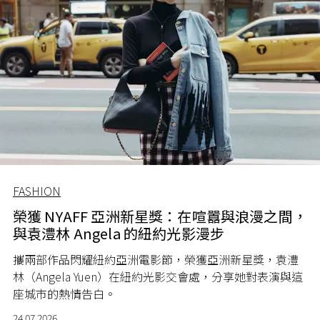
FASHION
榮獲 NYAFF 亞洲新星獎：在喧囂與浪漫之間，
與袁澧林 Angela 的紐約光影漫步
攜兩部作品閃耀紐約亞洲電影節，榮獲亞洲新星獎，袁澧
林（Angela Yuen）在紐約光影交會處，分享她對表演與這
座城市的熱情告白。
24.07.2026