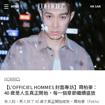
MENU
HK SAR
HOMMES
【L'OFFICIEL HOMMES 封面專訪】周柏豪：
40 歲是人生真正開始，每一個章節繼續盛放
有人說，男人到了 40 歲才真正開始綻放。周柏豪（Pakho