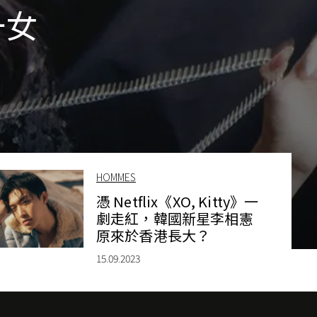
一女
HOMMES
憑 Netflix《XO, Kitty》一
劇走紅，韓國新星李相憲
原來於香港長大？
15.09.2023