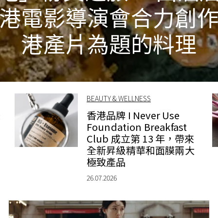
港電影導演會合力創
港產片為題的料理
BEAUTY & WELLNESS
錶
香港品牌 I Never Use
Foundation Breakfast
Club 成立第 13 年，帶來
全新昇級精華和面膜兩大
極致產品
26.07.2026