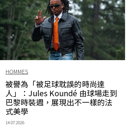
HOMMES
被譽為「被足球耽誤的時尚達
人」：Jules Koundé 由球場走到
巴黎時裝週，展現出不一樣的法
式美學
14.07.2026