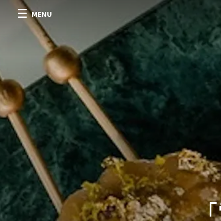
MENU
「