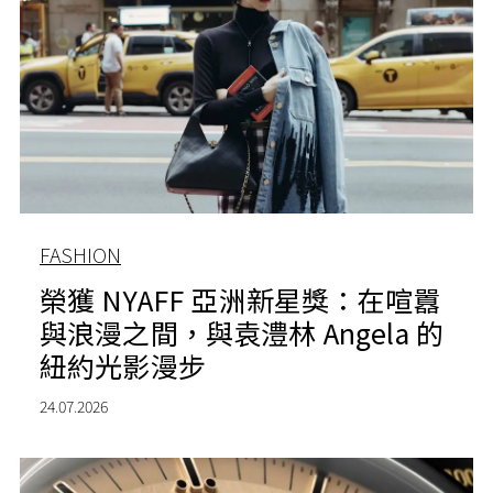
FASHION
榮獲 NYAFF 亞洲新星獎：在喧囂
與浪漫之間，與袁澧林 Angela 的
紐約光影漫步
24.07.2026