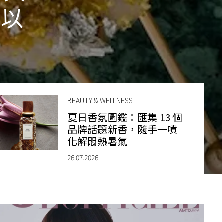
作以
BEAUTY & WELLNESS
夏日香氛圖鑑：匯集 13 個
品牌話題新香，隨手一噴
化解悶熱暑氣
26.07.2026