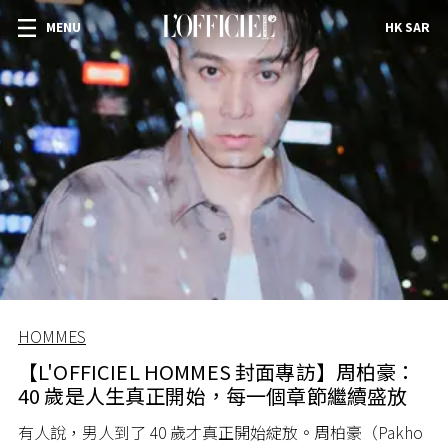
MENU
HK SAR
HOMMES
【L'OFFICIEL HOMMES 封面專訪】周柏豪：
40 歲是人生真正開始，每一個章節繼續盛放
有人說，男人到了 40 歲才真正開始綻放。周柏豪（Pakho