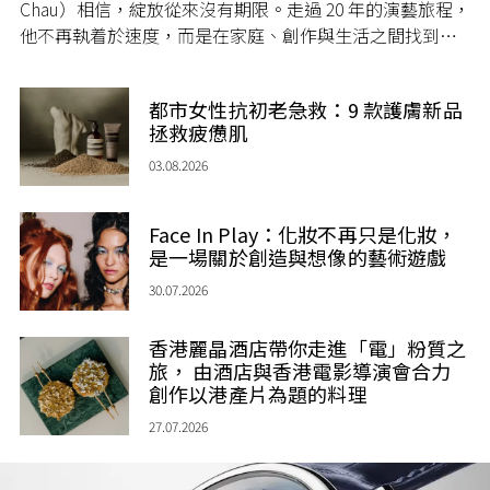
Chau）相信，綻放從來沒有期限。走過 20 年的演藝旅程，
他不再執着於速度，而是在家庭、創作與生活之間找到屬
於自己的節奏，讓人生每一個章節，都繼續盛放。
都市女性抗初老急救：9 款護膚新品
拯救疲憊肌
03.08.2026
Face In Play：化妝不再只是化妝，
是一場關於創造與想像的藝術遊戲
30.07.2026
香港麗晶酒店帶你走進「電」粉質之
旅， 由酒店與香港電影導演會合力
創作以港產片為題的料理
27.07.2026