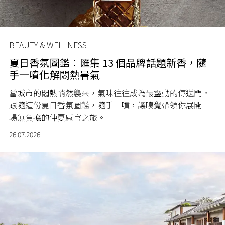
BEAUTY & WELLNESS
夏日香氛圖鑑：匯集 13 個品牌話題新香，隨
手一噴化解悶熱暑氣
當城市的悶熱悄然襲來，氣味往往成為最靈動的傳送門。
跟隨這份夏日香氛圖鑑，隨手一噴，讓嗅覺帶領你展開一
場無負擔的仲夏感官之旅。
26.07.2026