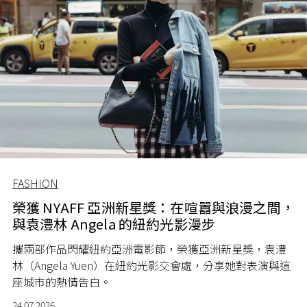
FASHION
榮獲 NYAFF 亞洲新星獎：在喧囂與浪漫之間，
與袁澧林 Angela 的紐約光影漫步
攜兩部作品閃耀紐約亞洲電影節，榮獲亞洲新星獎，袁澧
林（Angela Yuen）在紐約光影交會處，分享她對表演與這
座城市的熱情告白。
24.07.2026