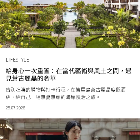
LIFESTYLE
給身心一次重置：在當代藝術與風土之間，遇
見蒼古麗晶的奢華
告別喧嚷的購物與打卡行程，在峇里島蒼古麗晶度假酒
店，給自己一場無憂無慮的海岸慢活之旅。
25.07.2026