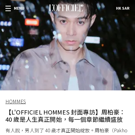
MENU
HK SAR
HOMMES
【L'OFFICIEL HOMMES 封面專訪】周柏豪：
40 歲是人生真正開始，每一個章節繼續盛放
有人說，男人到了 40 歲才真正開始綻放。周柏豪（Pakho