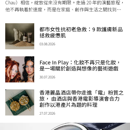
Chau）相信，綻放從來沒有期限。走過 20 年的演藝旅程，
他不再執着於速度，而是在家庭、創作與生活之間找到屬
於自己的節奏，讓人生每一個章節，都繼續盛放。
都市女性抗初老急救：9 款護膚新品
拯救疲憊肌
03.08.2026
Face In Play：化妝不再只是化妝，
是一場關於創造與想像的藝術遊戲
30.07.2026
香港麗晶酒店帶你走進「電」粉質之
旅， 由酒店與香港電影導演會合力
創作以港產片為題的料理
27.07.2026