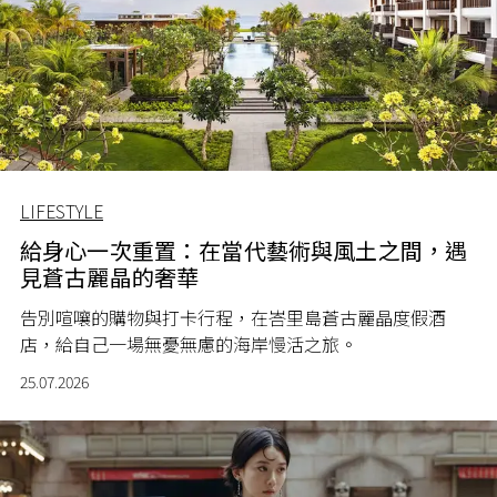
LIFESTYLE
給身心一次重置：在當代藝術與風土之間，遇
見蒼古麗晶的奢華
告別喧嚷的購物與打卡行程，在峇里島蒼古麗晶度假酒
店，給自己一場無憂無慮的海岸慢活之旅。
25.07.2026