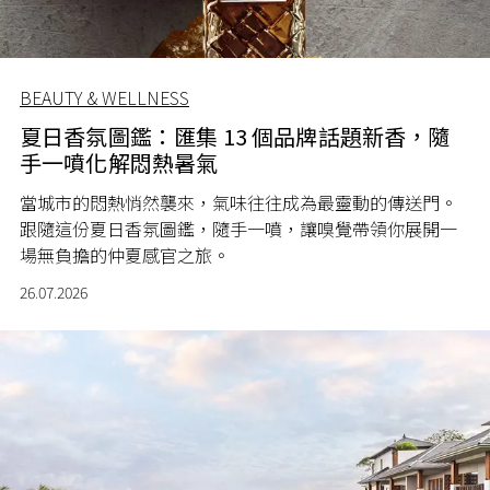
BEAUTY & WELLNESS
夏日香氛圖鑑：匯集 13 個品牌話題新香，隨
手一噴化解悶熱暑氣
當城市的悶熱悄然襲來，氣味往往成為最靈動的傳送門。
跟隨這份夏日香氛圖鑑，隨手一噴，讓嗅覺帶領你展開一
場無負擔的仲夏感官之旅。
26.07.2026