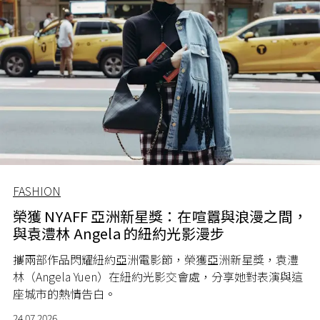
FASHION
榮獲 NYAFF 亞洲新星獎：在喧囂與浪漫之間，
與袁澧林 Angela 的紐約光影漫步
攜兩部作品閃耀紐約亞洲電影節，榮獲亞洲新星獎，袁澧
林（Angela Yuen）在紐約光影交會處，分享她對表演與這
座城市的熱情告白。
24.07.2026