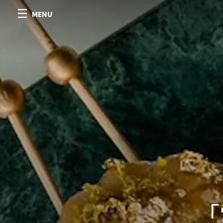
MENU
「