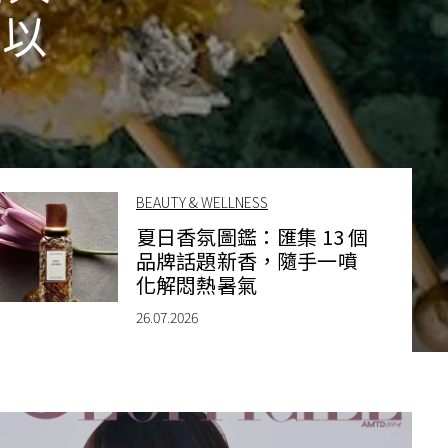
作以
BEAUTY & WELLNESS
夏日香氛圖鑑：匯集 13 個
品牌話題新香，隨手一噴
化解悶熱暑氣
26.07.2026