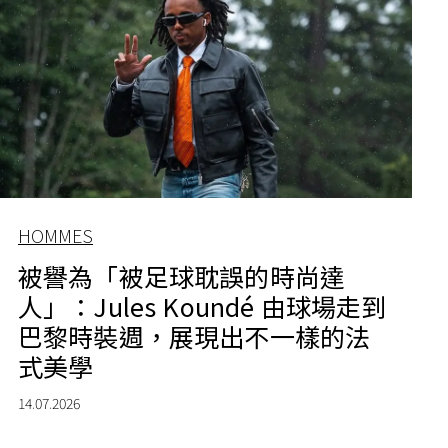
HOMMES
被譽為「被足球耽誤的時尚達
人」：Jules Koundé 由球場走到
巴黎時裝週，展現出不一樣的法
式美學
14.07.2026