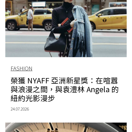
FASHION
榮獲 NYAFF 亞洲新星獎：在喧囂
與浪漫之間，與袁澧林 Angela 的
紐約光影漫步
24.07.2026