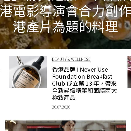
港電影導演會合力創
港產片為題的料理
BEAUTY & WELLNESS
錶
香港品牌 I Never Use
Foundation Breakfast
Club 成立第 13 年，帶來
全新昇級精華和面膜兩大
極致產品
26.07.2026