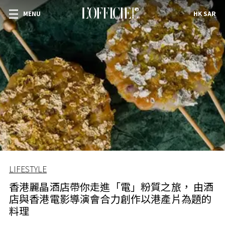
MENU
HK SAR
LIFESTYLE
香港麗晶酒店帶你走進「電」粉質之旅， 由酒
店與香港電影導演會合力創作以港產片為題的
料理