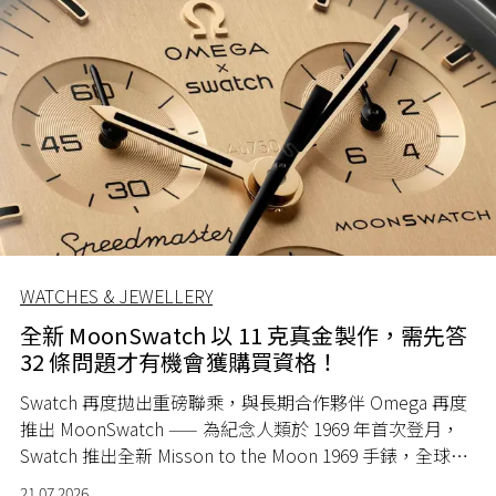
WATCHES & JEWELLERY
全新 MoonSwatch 以 11 克真金製作，需先答
32 條問題才有機會獲購買資格！
Swatch 再度拋出重磅聯乘，與長期合作夥伴 Omega 再度
推出 MoonSwatch —— 為紀念人類於 1969 年首次登月，
Swatch 推出全新 Misson to the Moon 1969 手錶，全球限
量 1969 隻。
21.07.2026