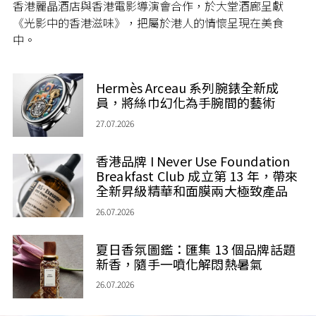
香港麗晶酒店與香港電影導演會合作，於大堂酒廊呈獻
《光影中的香港滋味》，把屬於港人的情懷呈現在美食
中。
Hermès Arceau 系列腕錶全新成
員，將絲巾幻化為手腕間的藝術
27.07.2026
香港品牌 I Never Use Foundation
Breakfast Club 成立第 13 年，帶來
全新昇級精華和面膜兩大極致產品
26.07.2026
夏日香氛圖鑑：匯集 13 個品牌話題
新香，隨手一噴化解悶熱暑氣
26.07.2026