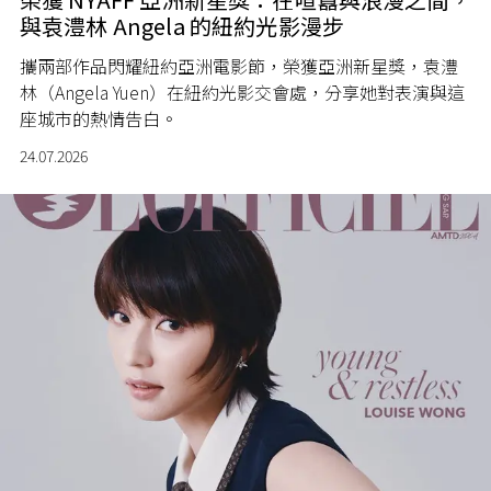
與袁澧林 Angela 的紐約光影漫步
攜兩部作品閃耀紐約亞洲電影節，榮獲亞洲新星獎，袁澧
林（Angela Yuen）在紐約光影交會處，分享她對表演與這
座城市的熱情告白。
24.07.2026