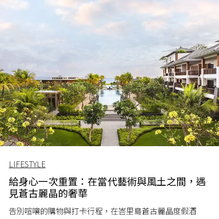
LIFESTYLE
給身心一次重置：在當代藝術與風土之間，遇
見蒼古麗晶的奢華
告別喧嚷的購物與打卡行程，在峇里島蒼古麗晶度假酒