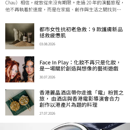
Chau）相信，綻放從來沒有期限。走過 20 年的演藝旅程，
他不再執着於速度，而是在家庭、創作與生活之間找到屬
於自己的節奏，讓人生每一個章節，都繼續盛放。
都市女性抗初老急救：9 款護膚新品
拯救疲憊肌
03.08.2026
Face In Play：化妝不再只是化妝，
是一場關於創造與想像的藝術遊戲
30.07.2026
香港麗晶酒店帶你走進「電」粉質之
旅， 由酒店與香港電影導演會合力
創作以港產片為題的料理
27.07.2026