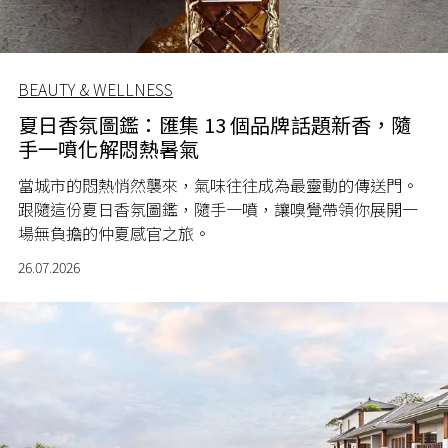
BEAUTY & WELLNESS
夏日香氛圖鑑：匯集 13 個品牌話題新香，隨
手一噴化解悶熱暑氣
當城市的悶熱悄然襲來，氣味往往成為最靈動的傳送門。
跟隨這份夏日香氛圖鑑，隨手一噴，讓嗅覺帶領你展開一
場無負擔的仲夏感官之旅。
26.07.2026