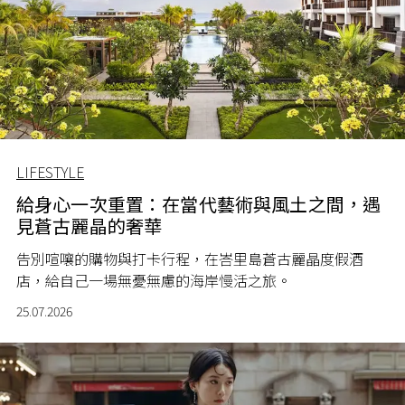
LIFESTYLE
給身心一次重置：在當代藝術與風土之間，遇
見蒼古麗晶的奢華
告別喧嚷的購物與打卡行程，在峇里島蒼古麗晶度假酒
店，給自己一場無憂無慮的海岸慢活之旅。
25.07.2026