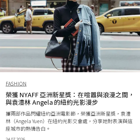
FASHION
榮獲 NYAFF 亞洲新星獎：在喧囂與浪漫之間，
與袁澧林 Angela 的紐約光影漫步
攜兩部作品閃耀紐約亞洲電影節，榮獲亞洲新星獎，袁澧
林（Angela Yuen）在紐約光影交會處，分享她對表演與這
座城市的熱情告白。
24.07.2026