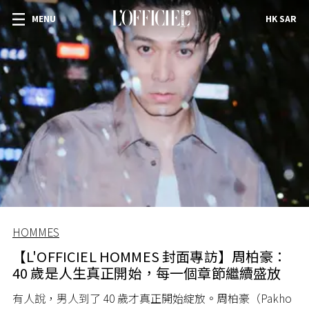
MENU
HK SAR
HOMMES
【L'OFFICIEL HOMMES 封面專訪】周柏豪：
40 歲是人生真正開始，每一個章節繼續盛放
有人說，男人到了 40 歲才真正開始綻放。周柏豪（Pakho