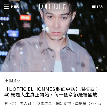
MENU
HK SAR
HOMMES
【L'OFFICIEL HOMMES 封面專訪】周柏豪：
40 歲是人生真正開始，每一個章節繼續盛放
有人說，男人到了 40 歲才真正開始綻放。周柏豪（Pakho