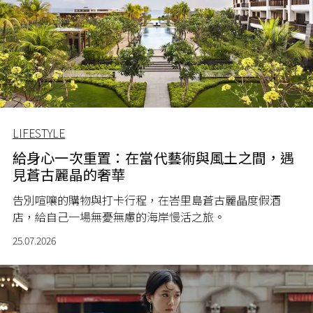
LIFESTYLE
給身心一次重置：在當代藝術與風土之間，遇
見蒼古麗晶的奢華
告別喧嚷的購物與打卡行程，在峇里島蒼古麗晶度假酒
店，給自己一場無憂無慮的海岸慢活之旅。
25.07.2026