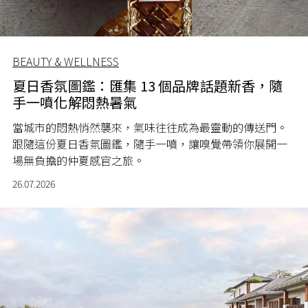
BEAUTY & WELLNESS
夏日香氛圖鑑：匯集 13 個品牌話題新香，隨
手一噴化解悶熱暑氣
當城市的悶熱悄然襲來，氣味往往成為最靈動的傳送門。
跟隨這份夏日香氛圖鑑，隨手一噴，讓嗅覺帶領你展開一
場無負擔的仲夏感官之旅。
26.07.2026