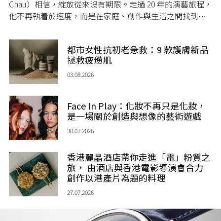
Chau）相信，綻放從來沒有期限。走過 20 年的演藝旅程，
他不再執着於速度，而是在家庭、創作與生活之間找到屬
於自己的節奏，讓人生每一個章節，都繼續盛放。
都市女性抗初老急救：9 款護膚新品
拯救疲憊肌
03.08.2026
Face In Play：化妝不再只是化妝，
是一場關於創造與想像的藝術遊戲
30.07.2026
香港麗晶酒店帶你走進「電」粉質之
旅， 由酒店與香港電影導演會合力
創作以港產片為題的料理
27.07.2026