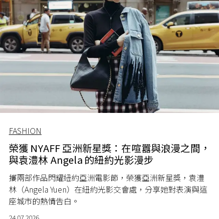
FASHION
榮獲 NYAFF 亞洲新星獎：在喧囂與浪漫之間，
與袁澧林 Angela 的紐約光影漫步
攜兩部作品閃耀紐約亞洲電影節，榮獲亞洲新星獎，袁澧
林（Angela Yuen）在紐約光影交會處，分享她對表演與這
座城市的熱情告白。
24.07.2026