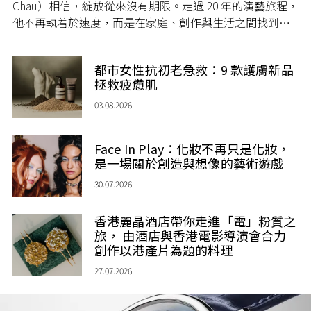
Chau）相信，綻放從來沒有期限。走過 20 年的演藝旅程，
他不再執着於速度，而是在家庭、創作與生活之間找到屬
於自己的節奏，讓人生每一個章節，都繼續盛放。
都市女性抗初老急救：9 款護膚新品
拯救疲憊肌
03.08.2026
Face In Play：化妝不再只是化妝，
是一場關於創造與想像的藝術遊戲
30.07.2026
香港麗晶酒店帶你走進「電」粉質之
旅， 由酒店與香港電影導演會合力
創作以港產片為題的料理
27.07.2026