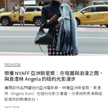
FASHION
榮獲 NYAFF 亞洲新星獎：在喧囂與浪漫之間，
與袁澧林 Angela 的紐約光影漫步
攜兩部作品閃耀紐約亞洲電影節，榮獲亞洲新星獎，袁澧
林（Angela Yuen）在紐約光影交會處，分享她對表演與這
座城市的熱情告白。
24.07.2026