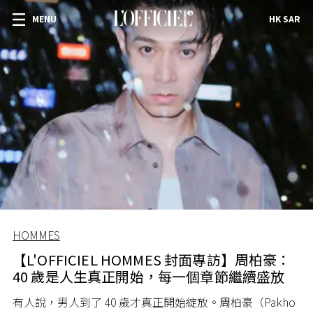
MENU
HK SAR
HOMMES
【L'OFFICIEL HOMMES 封面專訪】周柏豪：
40 歲是人生真正開始，每一個章節繼續盛放
有人說，男人到了 40 歲才真正開始綻放。周柏豪（Pakho