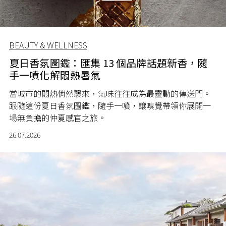
BEAUTY & WELLNESS
夏日香氛圖鑑：匯集 13 個品牌話題新香，隨
手一噴化解悶熱暑氣
當城市的悶熱悄然襲來，氣味往往成為最靈動的傳送門。
跟隨這份夏日香氛圖鑑，隨手一噴，讓嗅覺帶領你展開一
場無負擔的仲夏感官之旅。
26.07.2026