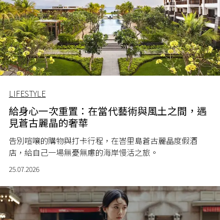
LIFESTYLE
給身心一次重置：在當代藝術與風土之間，遇
見蒼古麗晶的奢華
告別喧嚷的購物與打卡行程，在峇里島蒼古麗晶度假酒
店，給自己一場無憂無慮的海岸慢活之旅。
25.07.2026