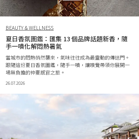
BEAUTY & WELLNESS
夏日香氛圖鑑：匯集 13 個品牌話題新香，隨
手一噴化解悶熱暑氣
當城市的悶熱悄然襲來，氣味往往成為最靈動的傳送門。
跟隨這份夏日香氛圖鑑，隨手一噴，讓嗅覺帶領你展開一
場無負擔的仲夏感官之旅。
26.07.2026