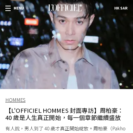
MENU
HK SAR
HOMMES
【L'OFFICIEL HOMMES 封面專訪】周柏豪：
40 歲是人生真正開始，每一個章節繼續盛放
有人說，男人到了 40 歲才真正開始綻放。周柏豪（Pakho