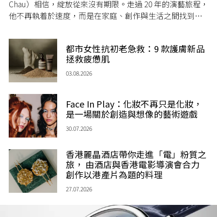
Chau）相信，綻放從來沒有期限。走過 20 年的演藝旅程，
他不再執着於速度，而是在家庭、創作與生活之間找到屬
於自己的節奏，讓人生每一個章節，都繼續盛放。
都市女性抗初老急救：9 款護膚新品
拯救疲憊肌
03.08.2026
Face In Play：化妝不再只是化妝，
是一場關於創造與想像的藝術遊戲
30.07.2026
香港麗晶酒店帶你走進「電」粉質之
旅， 由酒店與香港電影導演會合力
創作以港產片為題的料理
27.07.2026