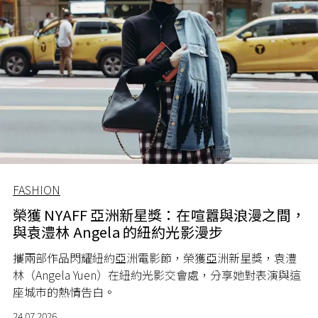
FASHION
榮獲 NYAFF 亞洲新星獎：在喧囂與浪漫之間，
與袁澧林 Angela 的紐約光影漫步
攜兩部作品閃耀紐約亞洲電影節，榮獲亞洲新星獎，袁澧
林（Angela Yuen）在紐約光影交會處，分享她對表演與這
座城市的熱情告白。
24.07.2026