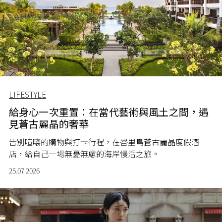
LIFESTYLE
給身心一次重置：在當代藝術與風土之間，遇
見蒼古麗晶的奢華
告別喧嚷的購物與打卡行程，在峇里島蒼古麗晶度假酒
店，給自己一場無憂無慮的海岸慢活之旅。
25.07.2026