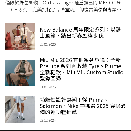
僅限於綠茵果嶺。Onitsuka Tiger 隆重推出的 MEXICO 66
GOLF 系列，完美捕捉了品牌靈魂中的復古美學與專業運
動機能。這不僅是一次科技升級，更是一場關於造型實力
的深度對談，專為追求極致質感、熱衷時尚實驗的都會專
New Balance 馬年限定系列：以騎
業菁英量身打造，將高球運動無縫融入日常生活的時尚語
士風範，踏出新春型格步伐
句中。
20.01.2026
Miu Miu 2026 首個系列登場：全新
Prelude 系列內收藏 Tyre、Plume
全新鞋款、Miu Miu Custom Studio
強勢回歸
11.01.2026
功能性設計熱潮！從 Puma、
Salomon、Nike 中挑選 2025 穿搭必
備的運動鞋推薦
29.12.2024