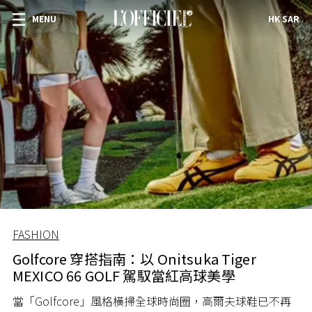
MENU
HK SAR
FASHION
Golfcore 穿搭指南：以 Onitsuka Tiger
MEXICO 66 GOLF 駕馭當紅高球美學
當「Golfcore」風格橫掃全球時尚圈，高爾夫球鞋已不再