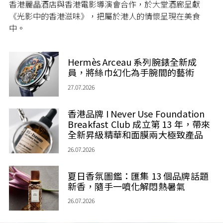
香港麗晶酒店與香港電影導演會合作，於大堂酒廊呈獻
《光影中的香港滋味》，把屬於港人的情懷呈現在美食
中。
Hermès Arceau 系列腕錶全新成
員，將絲巾幻化為手腕間的藝術
27.07.2026
香港品牌 I Never Use Foundation
Breakfast Club 成立第 13 年，帶來
全新昇級精華和面膜兩大極致產品
26.07.2026
夏日香氛圖鑑：匯集 13 個品牌話題
新香，隨手一噴化解悶熱暑氣
26.07.2026