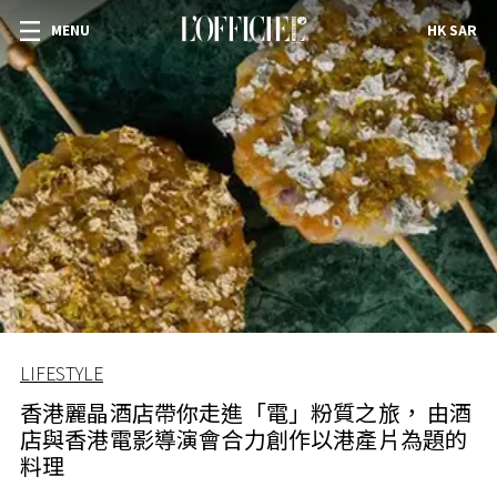
MENU
HK SAR
LIFESTYLE
香港麗晶酒店帶你走進「電」粉質之旅， 由酒
店與香港電影導演會合力創作以港產片為題的
料理