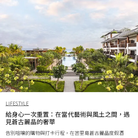
LIFESTYLE
給身心一次重置：在當代藝術與風土之間，遇
見蒼古麗晶的奢華
告別喧嚷的購物與打卡行程，在峇里島蒼古麗晶度假酒