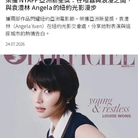
與袁澧林 Angela 的紐約光影漫步
攜兩部作品閃耀紐約亞洲電影節，榮獲亞洲新星獎，袁澧
林（Angela Yuen）在紐約光影交會處，分享她對表演與這
座城市的熱情告白。
24.07.2026