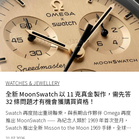
WATCHES & JEWELLERY
全新 MoonSwatch 以 11 克真金製作，需先答
32 條問題才有機會獲購買資格！
Swatch 再度拋出重磅聯乘，與長期合作夥伴 Omega 再度
推出 MoonSwatch —— 為紀念人類於 1969 年首次登月，
Swatch 推出全新 Misson to the Moon 1969 手錶，全球限
量 1969 隻。
21.07.2026