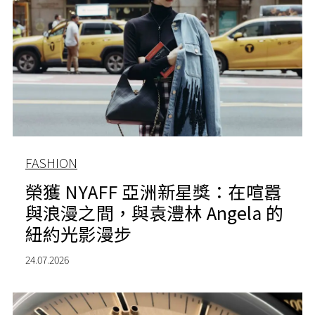
FASHION
榮獲 NYAFF 亞洲新星獎：在喧囂
與浪漫之間，與袁澧林 Angela 的
紐約光影漫步
24.07.2026