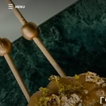
MENU
「