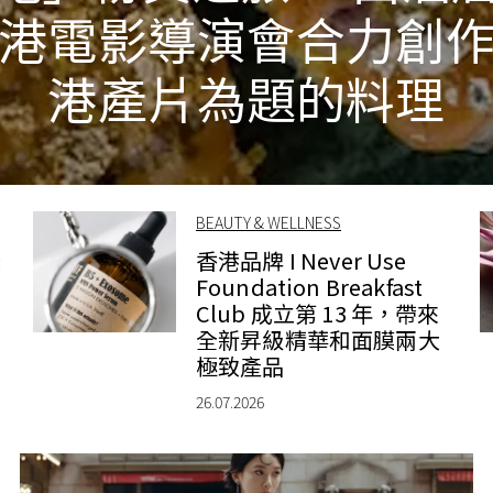
港電影導演會合力創
港產片為題的料理
BEAUTY & WELLNESS
錶
香港品牌 I Never Use
Foundation Breakfast
Club 成立第 13 年，帶來
全新昇級精華和面膜兩大
極致產品
26.07.2026