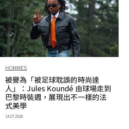
HOMMES
被譽為「被足球耽誤的時尚達
人」：Jules Koundé 由球場走到
巴黎時裝週，展現出不一樣的法
式美學
14.07.2026