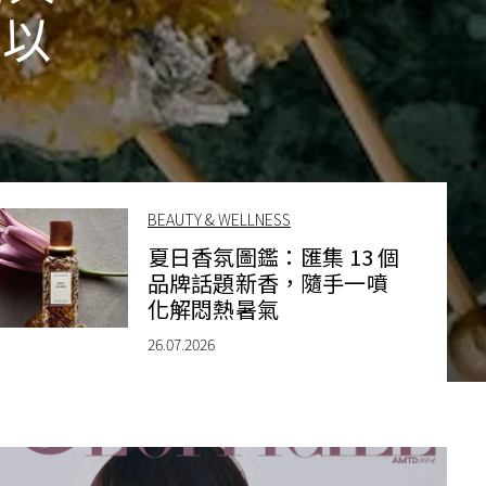
作以
BEAUTY & WELLNESS
夏日香氛圖鑑：匯集 13 個
品牌話題新香，隨手一噴
化解悶熱暑氣
26.07.2026