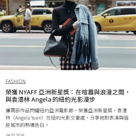
FASHION
榮獲 NYAFF 亞洲新星獎：在喧囂與浪漫之間，
與袁澧林 Angela 的紐約光影漫步
攜兩部作品閃耀紐約亞洲電影節，榮獲亞洲新星獎，袁澧
林（Angela Yuen）在紐約光影交會處，分享她對表演與這
座城市的熱情告白。
24.07.2026