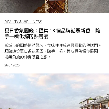
BEAUTY & WELLNESS
夏日香氛圖鑑：匯集 13 個品牌話題新香，隨
手一噴化解悶熱暑氣
當城市的悶熱悄然襲來，氣味往往成為最靈動的傳送門。
跟隨這份夏日香氛圖鑑，隨手一噴，讓嗅覺帶領你展開一
場無負擔的仲夏感官之旅。
26.07.2026