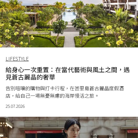
LIFESTYLE
給身心一次重置：在當代藝術與風土之間，遇
見蒼古麗晶的奢華
告別喧嚷的購物與打卡行程，在峇里島蒼古麗晶度假酒
店，給自己一場無憂無慮的海岸慢活之旅。
25.07.2026