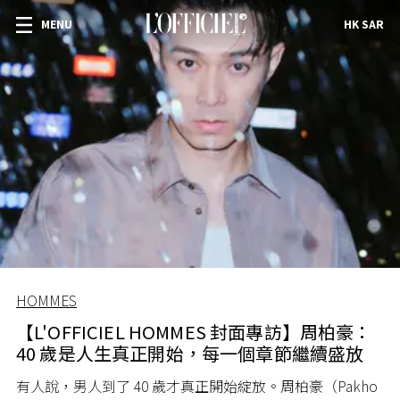
MENU
HK SAR
HOMMES
【L'OFFICIEL HOMMES 封面專訪】周柏豪：
40 歲是人生真正開始，每一個章節繼續盛放
有人說，男人到了 40 歲才真正開始綻放。周柏豪（Pakho