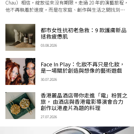
Chau）相信，綻放從來沒有期限。走過 20 年的演藝旅程，
他不再執着於速度，而是在家庭、創作與生活之間找到屬
於自己的節奏，讓人生每一個章節，都繼續盛放。
都市女性抗初老急救：9 款護膚新品
拯救疲憊肌
03.08.2026
Face In Play：化妝不再只是化妝，
是一場關於創造與想像的藝術遊戲
30.07.2026
香港麗晶酒店帶你走進「電」粉質之
旅， 由酒店與香港電影導演會合力
創作以港產片為題的料理
27.07.2026