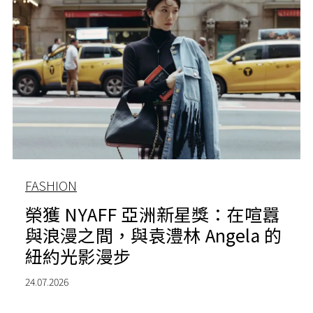
FASHION
榮獲 NYAFF 亞洲新星獎：在喧囂
與浪漫之間，與袁澧林 Angela 的
紐約光影漫步
24.07.2026