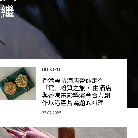
節繼
LIFESTYLE
香港麗晶酒店帶你走進
「電」粉質之旅， 由酒店
與香港電影導演會合力創
作以港產片為題的料理
27.07.2026