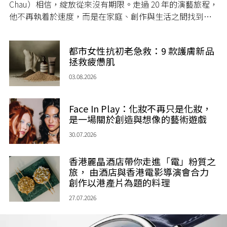
Chau）相信，綻放從來沒有期限。走過 20 年的演藝旅程，
他不再執着於速度，而是在家庭、創作與生活之間找到屬
於自己的節奏，讓人生每一個章節，都繼續盛放。
都市女性抗初老急救：9 款護膚新品
拯救疲憊肌
03.08.2026
Face In Play：化妝不再只是化妝，
是一場關於創造與想像的藝術遊戲
30.07.2026
香港麗晶酒店帶你走進「電」粉質之
旅， 由酒店與香港電影導演會合力
創作以港產片為題的料理
27.07.2026