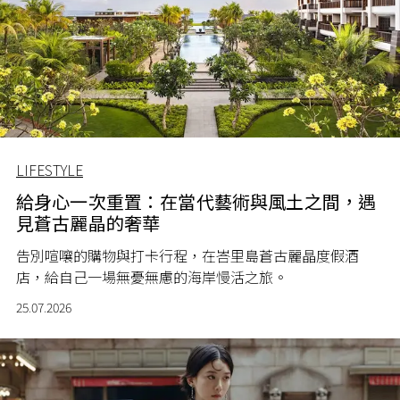
LIFESTYLE
給身心一次重置：在當代藝術與風土之間，遇
見蒼古麗晶的奢華
告別喧嚷的購物與打卡行程，在峇里島蒼古麗晶度假酒
店，給自己一場無憂無慮的海岸慢活之旅。
25.07.2026