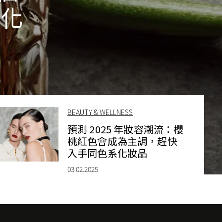
噴化
BEAUTY & WELLNESS
預測 2025 年妝容潮流：櫻
桃紅色會成為主調，趕快
入手同色系化妝品
03.02.2025