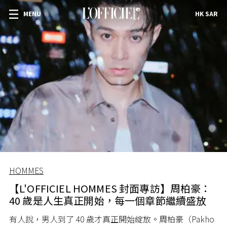
MENU
HK SAR
HOMMES
【L'OFFICIEL HOMMES 封面專訪】周柏豪：
40 歲是人生真正開始，每一個章節繼續盛放
有人說，男人到了 40 歲才真正開始綻放。周柏豪（Pakho