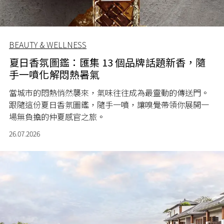
BEAUTY & WELLNESS
夏日香氛圖鑑：匯集 13 個品牌話題新香，隨
手一噴化解悶熱暑氣
當城市的悶熱悄然襲來，氣味往往成為最靈動的傳送門。
跟隨這份夏日香氛圖鑑，隨手一噴，讓嗅覺帶領你展開一
場無負擔的仲夏感官之旅。
26.07.2026