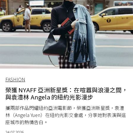
FASHION
榮獲 NYAFF 亞洲新星獎：在喧囂與浪漫之間，
與袁澧林 Angela 的紐約光影漫步
攜兩部作品閃耀紐約亞洲電影節，榮獲亞洲新星獎，袁澧
林（Angela Yuen）在紐約光影交會處，分享她對表演與這
座城市的熱情告白。
24.07.2026