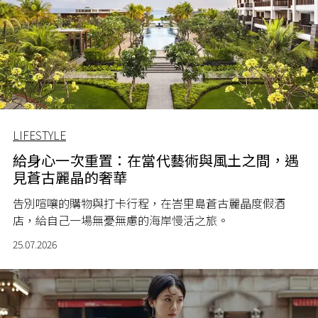
LIFESTYLE
給身心一次重置：在當代藝術與風土之間，遇
見蒼古麗晶的奢華
告別喧嚷的購物與打卡行程，在峇里島蒼古麗晶度假酒
店，給自己一場無憂無慮的海岸慢活之旅。
25.07.2026