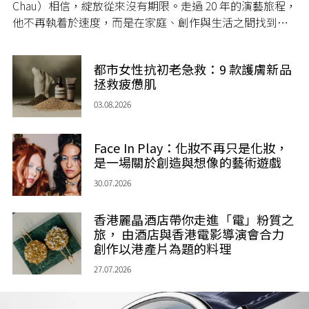
Chau）相信，綻放從來沒有期限。走過 20 年的演藝旅程，
他不再執着於速度，而是在家庭、創作與生活之間找到屬
於自己的節奏，讓人生每一個章節，都繼續盛放。
都市女性抗初老急救：9 款護膚新品
拯救疲憊肌
03.08.2026
Face In Play：化妝不再只是化妝，
是一場關於創造與想像的藝術遊戲
30.07.2026
香港麗晶酒店帶你走進「電」粉質之
旅， 由酒店與香港電影導演會合力
創作以港產片為題的料理
27.07.2026