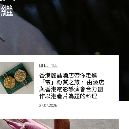
節繼
LIFESTYLE
香港麗晶酒店帶你走進
「電」粉質之旅， 由酒店
與香港電影導演會合力創
作以港產片為題的料理
27.07.2026