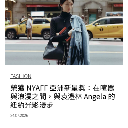
FASHION
榮獲 NYAFF 亞洲新星獎：在喧囂
與浪漫之間，與袁澧林 Angela 的
紐約光影漫步
24.07.2026