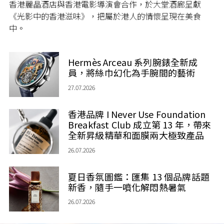
香港麗晶酒店與香港電影導演會合作，於大堂酒廊呈獻
《光影中的香港滋味》，把屬於港人的情懷呈現在美食
中。
Hermès Arceau 系列腕錶全新成
員，將絲巾幻化為手腕間的藝術
27.07.2026
香港品牌 I Never Use Foundation
Breakfast Club 成立第 13 年，帶來
全新昇級精華和面膜兩大極致產品
26.07.2026
夏日香氛圖鑑：匯集 13 個品牌話題
新香，隨手一噴化解悶熱暑氣
26.07.2026