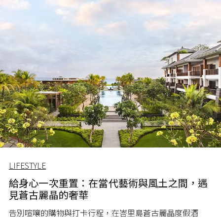
LIFESTYLE
給身心一次重置：在當代藝術與風土之間，遇
見蒼古麗晶的奢華
告別喧嚷的購物與打卡行程，在峇里島蒼古麗晶度假酒