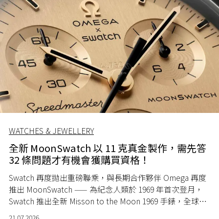
WATCHES & JEWELLERY
全新 MoonSwatch 以 11 克真金製作，需先答
32 條問題才有機會獲購買資格！
Swatch 再度拋出重磅聯乘，與長期合作夥伴 Omega 再度
推出 MoonSwatch —— 為紀念人類於 1969 年首次登月，
Swatch 推出全新 Misson to the Moon 1969 手錶，全球限
量 1969 隻。
21.07.2026