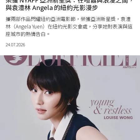
與袁澧林 Angela 的紐約光影漫步
攜兩部作品閃耀紐約亞洲電影節，榮獲亞洲新星獎，袁澧
林（Angela Yuen）在紐約光影交會處，分享她對表演與這
座城市的熱情告白。
24.07.2026