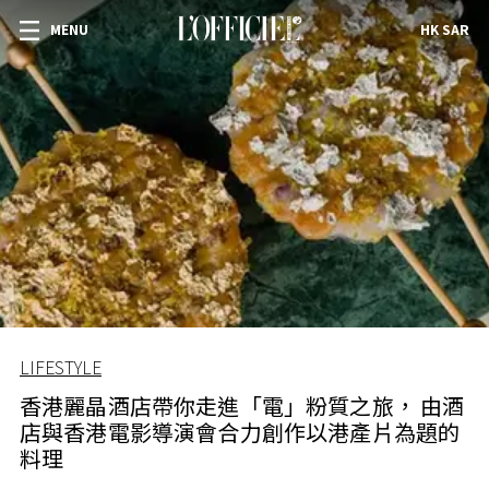
MENU
HK SAR
LIFESTYLE
香港麗晶酒店帶你走進「電」粉質之旅， 由酒
店與香港電影導演會合力創作以港產片為題的
料理