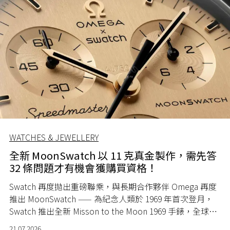
WATCHES & JEWELLERY
全新 MoonSwatch 以 11 克真金製作，需先答
32 條問題才有機會獲購買資格！
Swatch 再度拋出重磅聯乘，與長期合作夥伴 Omega 再度
推出 MoonSwatch —— 為紀念人類於 1969 年首次登月，
Swatch 推出全新 Misson to the Moon 1969 手錶，全球限
量 1969 隻。
21.07.2026