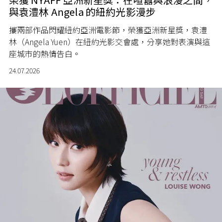
與袁澧林 Angela 的紐約光影漫步
攜兩部作品閃耀紐約亞洲電影節，榮獲亞洲新星獎，袁澧
林（Angela Yuen）在紐約光影交會處，分享她對表演與這
座城市的熱情告白。
24.07.2026