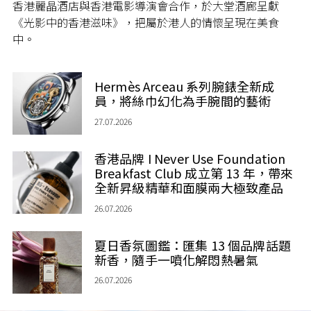
香港麗晶酒店與香港電影導演會合作，於大堂酒廊呈獻
《光影中的香港滋味》，把屬於港人的情懷呈現在美食
中。
Hermès Arceau 系列腕錶全新成
員，將絲巾幻化為手腕間的藝術
27.07.2026
香港品牌 I Never Use Foundation
Breakfast Club 成立第 13 年，帶來
全新昇級精華和面膜兩大極致產品
26.07.2026
夏日香氛圖鑑：匯集 13 個品牌話題
新香，隨手一噴化解悶熱暑氣
26.07.2026