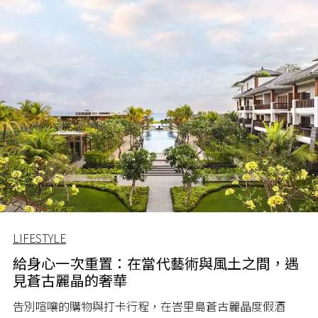
LIFESTYLE
給身心一次重置：在當代藝術與風土之間，遇
見蒼古麗晶的奢華
告別喧嚷的購物與打卡行程，在峇里島蒼古麗晶度假酒