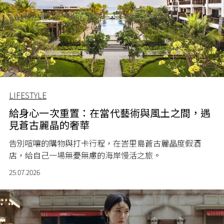
LIFESTYLE
給身心一次重置：在當代藝術與風土之間，遇
見蒼古麗晶的奢華
告別喧嚷的購物與打卡行程，在峇里島蒼古麗晶度假酒
店，給自己一場無憂無慮的海岸慢活之旅。
25.07.2026