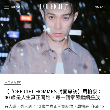
MENU
HK SAR
HOMMES
【L'OFFICIEL HOMMES 封面專訪】周柏豪：
40 歲是人生真正開始，每一個章節繼續盛放
有人說，男人到了 40 歲才真正開始綻放。周柏豪（Pakho