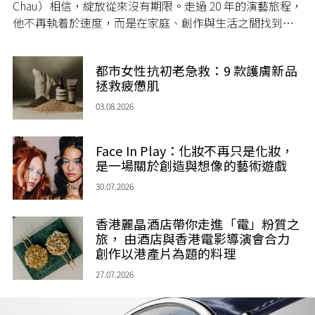
Chau）相信，綻放從來沒有期限。走過 20 年的演藝旅程，
他不再執着於速度，而是在家庭、創作與生活之間找到屬
於自己的節奏，讓人生每一個章節，都繼續盛放。
都市女性抗初老急救：9 款護膚新品
拯救疲憊肌
03.08.2026
Face In Play：化妝不再只是化妝，
是一場關於創造與想像的藝術遊戲
30.07.2026
香港麗晶酒店帶你走進「電」粉質之
旅， 由酒店與香港電影導演會合力
創作以港產片為題的料理
27.07.2026