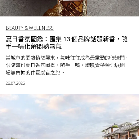
BEAUTY & WELLNESS
夏日香氛圖鑑：匯集 13 個品牌話題新香，隨
手一噴化解悶熱暑氣
當城市的悶熱悄然襲來，氣味往往成為最靈動的傳送門。
跟隨這份夏日香氛圖鑑，隨手一噴，讓嗅覺帶領你展開一
場無負擔的仲夏感官之旅。
26.07.2026