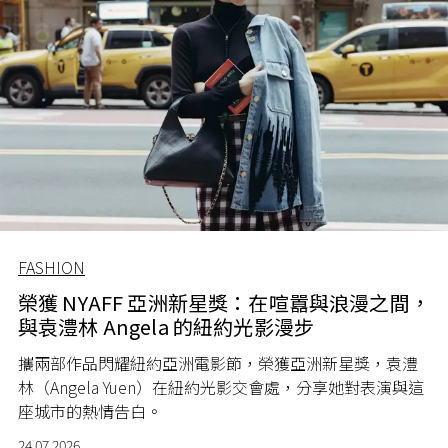
FASHION
榮獲 NYAFF 亞洲新星獎：在喧囂與浪漫之間，
與袁澧林 Angela 的紐約光影漫步
攜兩部作品閃耀紐約亞洲電影節，榮獲亞洲新星獎，袁澧
林（Angela Yuen）在紐約光影交會處，分享她對表演與這
座城市的熱情告白。
24.07.2026